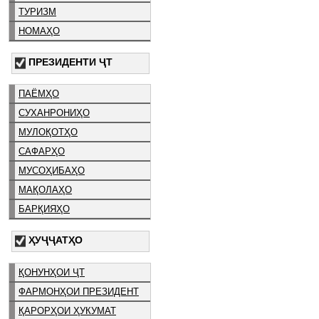
ТУРИЗМ
НОМАҲО
ПРЕЗИДЕНТИ ҶТ
ПАЁМҲО
СУХАНРОНИҲО
МУЛОҚОТҲО
САФАРҲО
МУСОҲИБАҲО
МАҚОЛАҲО
БАРҚИЯҲО
ҲУҶҶАТҲО
ҚОНУНҲОИ ҶТ
ФАРМОНҲОИ ПРЕЗИДЕНТ
ҚАРОРҲОИ ҲУКУМАТ