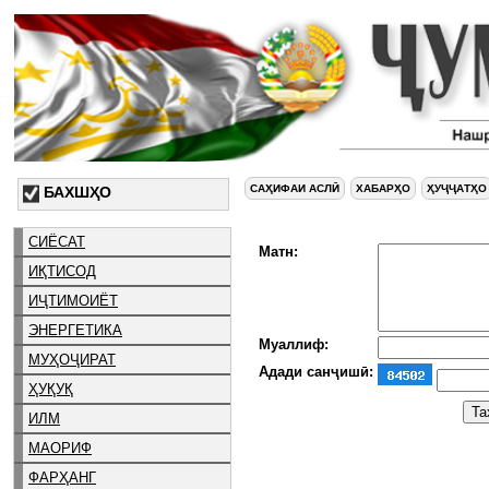
САҲИФАИ АСЛӢ
ХАБАРҲО
ҲУҶҶАТҲО
БАХШҲО
СИЁСАТ
Матн:
ИҚТИСОД
ИҶТИМОИЁТ
ЭНЕРГЕТИКА
Муаллиф:
МУҲОҶИРАТ
Адади санҷишӣ:
ҲУҚУҚ
ИЛМ
МАОРИФ
ФАРҲАНГ