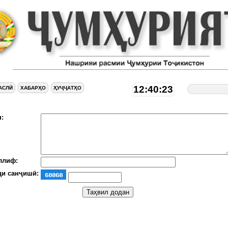
12:40:23
АСЛӢ
ХАБАРҲО
ҲУҶҶАТҲО
:
ллиф:
ди санҷишӣ: