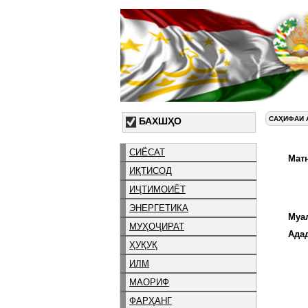
САҲИФАИ 
БАХШҲО
СИЁСАТ
Матн
ИҚТИСОД
ИҶТИМОИЁТ
ЭНЕРГЕТИКА
Муа
МУҲОҶИРАТ
Ада
ҲУҚУҚ
ИЛМ
МАОРИФ
ФАРҲАНГ