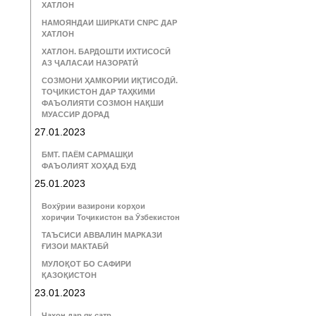
ХАТЛОН
НАМОЯНДАИ ШИРКАТИ CNPC ДАР
ХАТЛОН
ХАТЛОН. БАРДОШТИ ИХТИСОСӢ
АЗ ҶАЛАСАИ НАЗОРАТӢ
СОЗМОНИ ҲАМКОРИИ ИҚТИСОДӢ.
ТОҶИКИСТОН ДАР ТАҲКИМИ
ФАЪОЛИЯТИ СОЗМОН НАҚШИ
МУАССИР ДОРАД
27.01.2023
БМТ. ПАЁМ САРМАШҚИ
ФАЪОЛИЯТ ХОҲАД БУД
25.01.2023
Вохӯрии вазирони корҳои
хориҷии Тоҷикистон ва Ӯзбекистон
ТАЪСИСИ АВВАЛИН МАРКАЗИ
ҒИЗОИ МАКТАБӢ
МУЛОҚОТ БО САФИРИ
ҚАЗОҚИСТОН
23.01.2023
Ҷаҳон дар як сатр