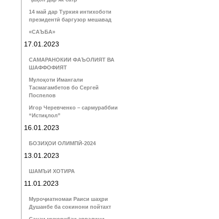
14 май дар Туркия интихоботи
президентӣ баргузор мешавад
«САЪБА»
17.01.2023
САМАРАНОКИИ ФАЪОЛИЯТ ВА
ШАФФОФИЯТ
Мулоқоти Имангали
Тасмагамбетов бо Сергей
Поспелов
Игор Черевченко – сармураббии
“Истиқлол”
16.01.2023
БОЗИҲОИ ОЛИМПӢ-2024
13.01.2023
ШАМЪИ ХОТИРА
11.01.2023
Муроҷиатномаи Раиси шаҳри
Душанбе ба сокинони пойтахт