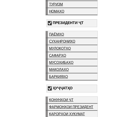
ТУРИЗМ
НОМАҲО
ПРЕЗИДЕНТИ ҶТ
ПАЁМҲО
СУХАНРОНИҲО
МУЛОҚОТҲО
САФАРҲО
МУСОҲИБАҲО
МАҚОЛАҲО
БАРҚИЯҲО
ҲУҶҶАТҲО
ҚОНУНҲОИ ҶТ
ФАРМОНҲОИ ПРЕЗИДЕНТ
ҚАРОРҲОИ ҲУКУМАТ