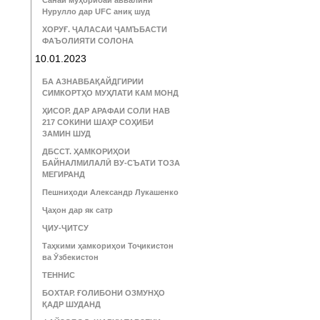
Санаи муҳорибаи аввалини
Нурулло дар UFC аниқ шуд
ХОРУҒ. ҶАЛАСАИ ҶАМЪБАСТИ
ФАЪОЛИЯТИ СОЛОНА
10.01.2023
БА АЗНАВБАҚАЙДГИРИИ
СИМКОРТҲО МУҲЛАТИ КАМ МОНД
ҲИСОР. ДАР АРАФАИ СОЛИ НАВ
217 СОКИНИ ШАҲР СОҲИБИ
ЗАМИН ШУД
ДБССТ. ҲАМКОРИҲОИ
БАЙНАЛМИЛАЛӢ ВУ-СЪАТИ ТОЗА
МЕГИРАНД
Пешниҳоди Александр Лукашенко
Ҷаҳон дар як сатр
ҶИУ-ҶИТСУ
Таҳкими ҳамкориҳои Тоҷикистон
ва Ӯзбекистон
ТЕННИС
БОХТАР. ҒОЛИБОНИ ОЗМУНҲО
ҚАДР ШУДАНД