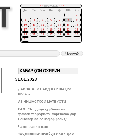
<<
<
август 2026
>
>>
Дш
Сш
Чш
Пш
Ҷъ
Шб
Яш
1
2
3
4
5
6
7
8
9
10
11
12
13
14
15
16
17
18
19
20
21
22
23
24
25
26
27
28
29
30
31
ХАБАРҲОИ ОХИРИН
31.01.2023
ДАВЛАТАЛӢ САИД ДАР ШАҲРИ
КӮЛОБ
АЗ НИШАСТҲОИ МАТБУОТӢ
ВАО: “Теъдоди қурбониёни
ҳамлаи террористи маргталаб дар
Пешовар ба 72 нафар расид”
Ҷаҳон дар як сатр
ТАҶЛИЛИ БОШУКӮҲИ САДА ДАР