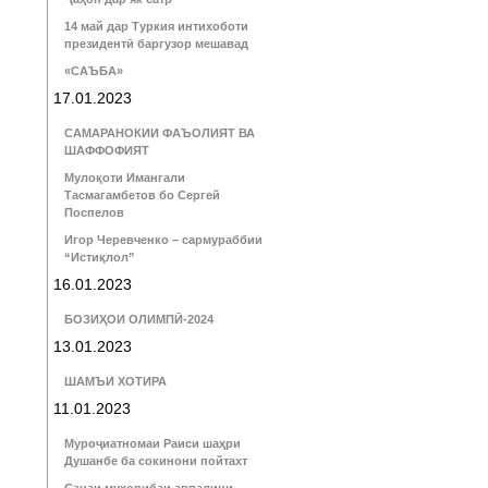
14 май дар Туркия интихоботи
президентӣ баргузор мешавад
«САЪБА»
17.01.2023
САМАРАНОКИИ ФАЪОЛИЯТ ВА
ШАФФОФИЯТ
Мулоқоти Имангали
Тасмагамбетов бо Сергей
Поспелов
Игор Черевченко – сармураббии
“Истиқлол”
16.01.2023
БОЗИҲОИ ОЛИМПӢ-2024
13.01.2023
ШАМЪИ ХОТИРА
11.01.2023
Муроҷиатномаи Раиси шаҳри
Душанбе ба сокинони пойтахт