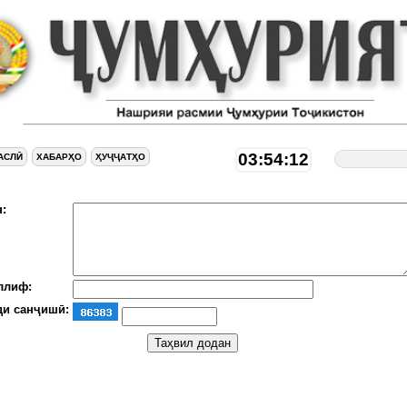
03:54:13
АСЛӢ
ХАБАРҲО
ҲУҶҶАТҲО
:
ллиф:
ди санҷишӣ: