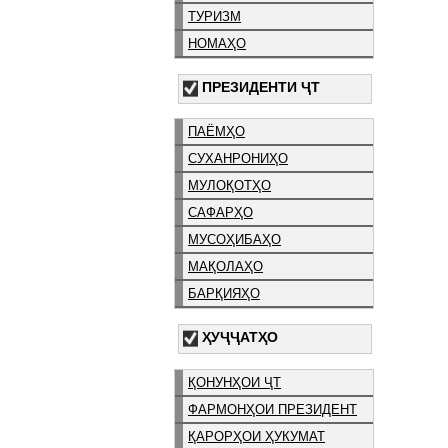
ТУРИЗМ
НОМАҲО
ПРЕЗИДЕНТИ ҶТ
ПАЁМҲО
СУХАНРОНИҲО
МУЛОҚОТҲО
САФАРҲО
МУСОҲИБАҲО
МАҚОЛАҲО
БАРҚИЯҲО
ҲУҶҶАТҲО
ҚОНУНҲОИ ҶТ
ФАРМОНҲОИ ПРЕЗИДЕНТ
ҚАРОРҲОИ ҲУКУМАТ