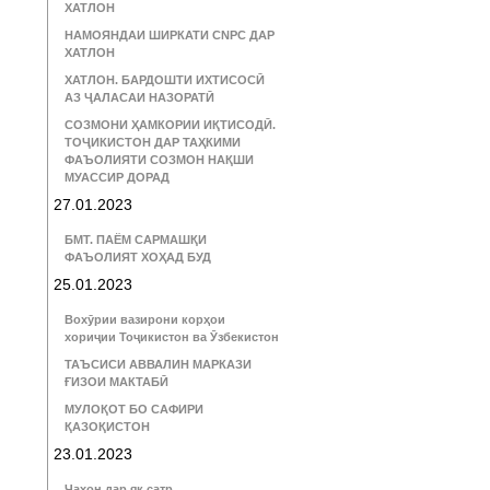
ХАТЛОН
НАМОЯНДАИ ШИРКАТИ CNPC ДАР
ХАТЛОН
ХАТЛОН. БАРДОШТИ ИХТИСОСӢ
АЗ ҶАЛАСАИ НАЗОРАТӢ
СОЗМОНИ ҲАМКОРИИ ИҚТИСОДӢ.
ТОҶИКИСТОН ДАР ТАҲКИМИ
ФАЪОЛИЯТИ СОЗМОН НАҚШИ
МУАССИР ДОРАД
27.01.2023
БМТ. ПАЁМ САРМАШҚИ
ФАЪОЛИЯТ ХОҲАД БУД
25.01.2023
Вохӯрии вазирони корҳои
хориҷии Тоҷикистон ва Ӯзбекистон
ТАЪСИСИ АВВАЛИН МАРКАЗИ
ҒИЗОИ МАКТАБӢ
МУЛОҚОТ БО САФИРИ
ҚАЗОҚИСТОН
23.01.2023
Ҷаҳон дар як сатр