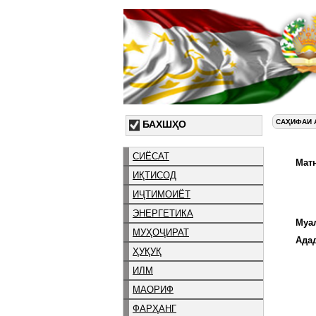
САҲИФАИ 
БАХШҲО
СИЁСАТ
Матн
ИҚТИСОД
ИҶТИМОИЁТ
ЭНЕРГЕТИКА
Муа
МУҲОҶИРАТ
Ада
ҲУҚУҚ
ИЛМ
МАОРИФ
ФАРҲАНГ