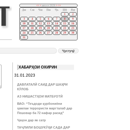
<<
<
август 2026
>
>>
Дш
Сш
Чш
Пш
Ҷъ
Шб
Яш
1
2
3
4
5
6
7
8
9
10
11
12
13
14
15
16
17
18
19
20
21
22
23
24
25
26
27
28
29
30
31
ХАБАРҲОИ ОХИРИН
31.01.2023
ДАВЛАТАЛӢ САИД ДАР ШАҲРИ
КӮЛОБ
АЗ НИШАСТҲОИ МАТБУОТӢ
ВАО: “Теъдоди қурбониёни
ҳамлаи террористи маргталаб дар
Пешовар ба 72 нафар расид”
Ҷаҳон дар як сатр
ТАҶЛИЛИ БОШУКӮҲИ САДА ДАР