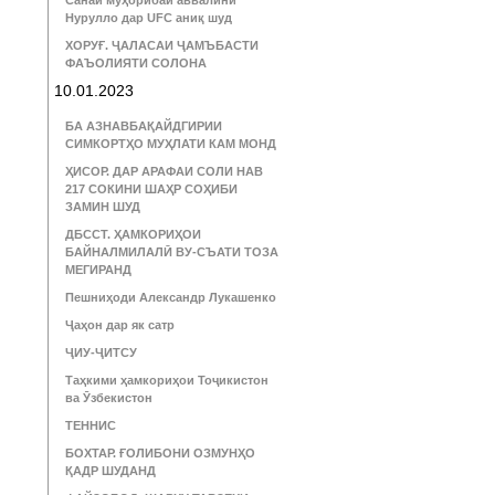
Санаи муҳорибаи аввалини
Нурулло дар UFC аниқ шуд
ХОРУҒ. ҶАЛАСАИ ҶАМЪБАСТИ
ФАЪОЛИЯТИ СОЛОНА
10.01.2023
БА АЗНАВБАҚАЙДГИРИИ
СИМКОРТҲО МУҲЛАТИ КАМ МОНД
ҲИСОР. ДАР АРАФАИ СОЛИ НАВ
217 СОКИНИ ШАҲР СОҲИБИ
ЗАМИН ШУД
ДБССТ. ҲАМКОРИҲОИ
БАЙНАЛМИЛАЛӢ ВУ-СЪАТИ ТОЗА
МЕГИРАНД
Пешниҳоди Александр Лукашенко
Ҷаҳон дар як сатр
ҶИУ-ҶИТСУ
Таҳкими ҳамкориҳои Тоҷикистон
ва Ӯзбекистон
ТЕННИС
БОХТАР. ҒОЛИБОНИ ОЗМУНҲО
ҚАДР ШУДАНД