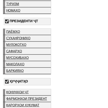
ТУРИЗМ
НОМАҲО
ПРЕЗИДЕНТИ ҶТ
ПАЁМҲО
СУХАНРОНИҲО
МУЛОҚОТҲО
САФАРҲО
МУСОҲИБАҲО
МАҚОЛАҲО
БАРҚИЯҲО
ҲУҶҶАТҲО
ҚОНУНҲОИ ҶТ
ФАРМОНҲОИ ПРЕЗИДЕНТ
ҚАРОРҲОИ ҲУКУМАТ