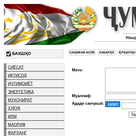
САҲИФАИ АСЛӢ
ХАБАРҲО
ҲУҶҶАТҲО
БАХШҲО
СИЁСАТ
Матн:
ИҚТИСОД
ИҶТИМОИЁТ
ЭНЕРГЕТИКА
Муаллиф:
МУҲОҶИРАТ
Адади санҷишӣ:
ҲУҚУҚ
ИЛМ
МАОРИФ
ФАРҲАНГ