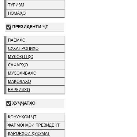
ТУРИЗМ
НОМАҲО
ПРЕЗИДЕНТИ ҶТ
ПАЁМҲО
СУХАНРОНИҲО
МУЛОҚОТҲО
САФАРҲО
МУСОҲИБАҲО
МАҚОЛАҲО
БАРҚИЯҲО
ҲУҶҶАТҲО
ҚОНУНҲОИ ҶТ
ФАРМОНҲОИ ПРЕЗИДЕНТ
ҚАРОРҲОИ ҲУКУМАТ