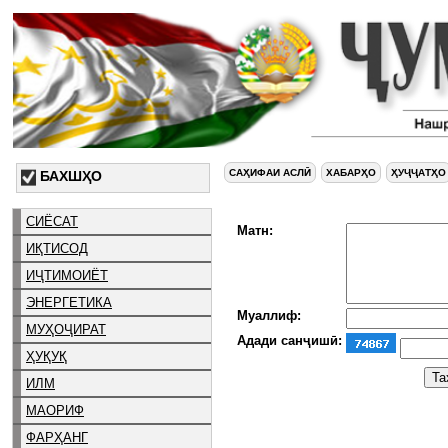
САҲИФАИ АСЛӢ
ХАБАРҲО
ҲУҶҶАТҲО
БАХШҲО
СИЁСАТ
Матн:
ИҚТИСОД
ИҶТИМОИЁТ
ЭНЕРГЕТИКА
Муаллиф:
МУҲОҶИРАТ
Адади санҷишӣ:
ҲУҚУҚ
ИЛМ
МАОРИФ
ФАРҲАНГ