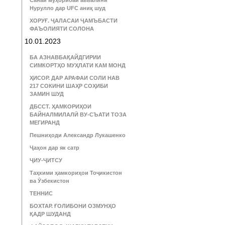
Санаи муҳорибаи аввалини
Нурулло дар UFC аниқ шуд
ХОРУҒ. ҶАЛАСАИ ҶАМЪБАСТИ
ФАЪОЛИЯТИ СОЛОНА
10.01.2023
БА АЗНАВБАҚАЙДГИРИИ
СИМКОРТҲО МУҲЛАТИ КАМ МОНД
ҲИСОР. ДАР АРАФАИ СОЛИ НАВ
217 СОКИНИ ШАҲР СОҲИБИ
ЗАМИН ШУД
ДБССТ. ҲАМКОРИҲОИ
БАЙНАЛМИЛАЛӢ ВУ-СЪАТИ ТОЗА
МЕГИРАНД
Пешниҳоди Александр Лукашенко
Ҷаҳон дар як сатр
ҶИУ-ҶИТСУ
Таҳкими ҳамкориҳои Тоҷикистон
ва Ӯзбекистон
ТЕННИС
БОХТАР. ҒОЛИБОНИ ОЗМУНҲО
ҚАДР ШУДАНД