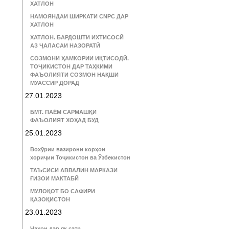
ХАТЛОН
НАМОЯНДАИ ШИРКАТИ CNPC ДАР
ХАТЛОН
ХАТЛОН. БАРДОШТИ ИХТИСОСӢ
АЗ ҶАЛАСАИ НАЗОРАТӢ
СОЗМОНИ ҲАМКОРИИ ИҚТИСОДӢ.
ТОҶИКИСТОН ДАР ТАҲКИМИ
ФАЪОЛИЯТИ СОЗМОН НАҚШИ
МУАССИР ДОРАД
27.01.2023
БМТ. ПАЁМ САРМАШҚИ
ФАЪОЛИЯТ ХОҲАД БУД
25.01.2023
Вохӯрии вазирони корҳои
хориҷии Тоҷикистон ва Ӯзбекистон
ТАЪСИСИ АВВАЛИН МАРКАЗИ
ҒИЗОИ МАКТАБӢ
МУЛОҚОТ БО САФИРИ
ҚАЗОҚИСТОН
23.01.2023
Ҷаҳон дар як сатр