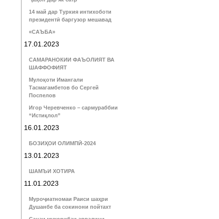
14 май дар Туркия интихоботи
президентӣ баргузор мешавад
«САЪБА»
17.01.2023
САМАРАНОКИИ ФАЪОЛИЯТ ВА
ШАФФОФИЯТ
Мулоқоти Имангали
Тасмагамбетов бо Сергей
Поспелов
Игор Черевченко – сармураббии
“Истиқлол”
16.01.2023
БОЗИҲОИ ОЛИМПӢ-2024
13.01.2023
ШАМЪИ ХОТИРА
11.01.2023
Муроҷиатномаи Раиси шаҳри
Душанбе ба сокинони пойтахт