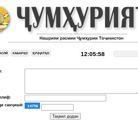
12:05:59
АСЛӢ
ХАБАРҲО
ҲУҶҶАТҲО
:
ллиф:
ди санҷишӣ: