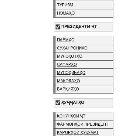
ТУРИЗМ
НОМАҲО
ПРЕЗИДЕНТИ ҶТ
ПАЁМҲО
СУХАНРОНИҲО
МУЛОҚОТҲО
САФАРҲО
МУСОҲИБАҲО
МАҚОЛАҲО
БАРҚИЯҲО
ҲУҶҶАТҲО
ҚОНУНҲОИ ҶТ
ФАРМОНҲОИ ПРЕЗИДЕНТ
ҚАРОРҲОИ ҲУКУМАТ