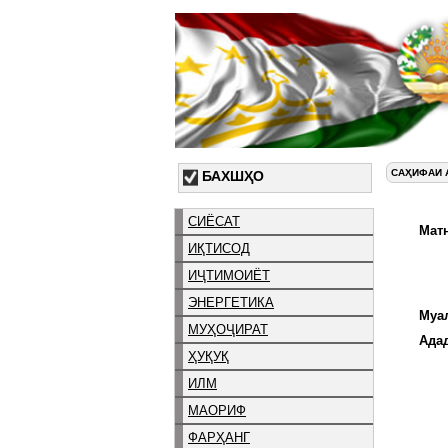
САҲИФАИ 
БАХШҲО
СИЁСАТ
Матн
ИҚТИСОД
ИҶТИМОИЁТ
ЭНЕРГЕТИКА
Муа
МУҲОҶИРАТ
Ада
ҲУҚУҚ
ИЛМ
МАОРИФ
ФАРҲАНГ