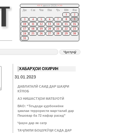
<<
<
август 2026
>
>>
Дш
Сш
Чш
Пш
Ҷъ
Шб
Яш
1
2
3
4
5
6
7
8
9
10
11
12
13
14
15
16
17
18
19
20
21
22
23
24
25
26
27
28
29
30
31
ХАБАРҲОИ ОХИРИН
31.01.2023
ДАВЛАТАЛӢ САИД ДАР ШАҲРИ
КӮЛОБ
АЗ НИШАСТҲОИ МАТБУОТӢ
ВАО: “Теъдоди қурбониёни
ҳамлаи террористи маргталаб дар
Пешовар ба 72 нафар расид”
Ҷаҳон дар як сатр
ТАҶЛИЛИ БОШУКӮҲИ САДА ДАР