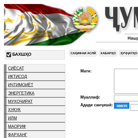
САҲИФАИ АСЛӢ
ХАБАРҲО
ҲУҶҶАТҲО
БАХШҲО
СИЁСАТ
Матн:
ИҚТИСОД
ИҶТИМОИЁТ
ЭНЕРГЕТИКА
Муаллиф:
МУҲОҶИРАТ
Адади санҷишӣ:
ҲУҚУҚ
ИЛМ
МАОРИФ
ФАРҲАНГ