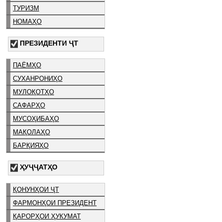
ТУРИЗМ
НОМАҲО
ПРЕЗИДЕНТИ ҶТ
ПАЁМҲО
СУХАНРОНИҲО
МУЛОҚОТҲО
САФАРҲО
МУСОҲИБАҲО
МАҚОЛАҲО
БАРҚИЯҲО
ҲУҶҶАТҲО
ҚОНУНҲОИ ҶТ
ФАРМОНҲОИ ПРЕЗИДЕНТ
ҚАРОРҲОИ ҲУКУМАТ