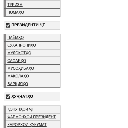
ТУРИЗМ
НОМАҲО
ПРЕЗИДЕНТИ ҶТ
ПАЁМҲО
СУХАНРОНИҲО
МУЛОҚОТҲО
САФАРҲО
МУСОҲИБАҲО
МАҚОЛАҲО
БАРҚИЯҲО
ҲУҶҶАТҲО
ҚОНУНҲОИ ҶТ
ФАРМОНҲОИ ПРЕЗИДЕНТ
ҚАРОРҲОИ ҲУКУМАТ