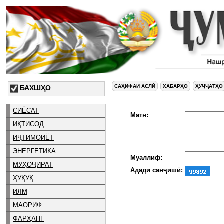
САҲИФАИ АСЛӢ
ХАБАРҲО
ҲУҶҶАТҲО
БАХШҲО
СИЁСАТ
Матн:
ИҚТИСОД
ИҶТИМОИЁТ
ЭНЕРГЕТИКА
Муаллиф:
МУҲОҶИРАТ
Адади санҷишӣ:
ҲУҚУҚ
ИЛМ
МАОРИФ
ФАРҲАНГ