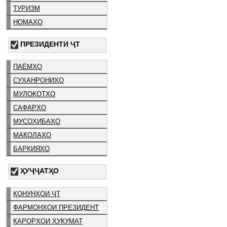
ТУРИЗМ
НОМАҲО
ПРЕЗИДЕНТИ ҶТ
ПАЁМҲО
СУХАНРОНИҲО
МУЛОҚОТҲО
САФАРҲО
МУСОҲИБАҲО
МАҚОЛАҲО
БАРҚИЯҲО
ҲУҶҶАТҲО
ҚОНУНҲОИ ҶТ
ФАРМОНҲОИ ПРЕЗИДЕНТ
ҚАРОРҲОИ ҲУКУМАТ