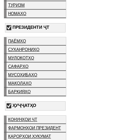
ТУРИЗМ
НОМАҲО
ПРЕЗИДЕНТИ ҶТ
ПАЁМҲО
СУХАНРОНИҲО
МУЛОҚОТҲО
САФАРҲО
МУСОҲИБАҲО
МАҚОЛАҲО
БАРҚИЯҲО
ҲУҶҶАТҲО
ҚОНУНҲОИ ҶТ
ФАРМОНҲОИ ПРЕЗИДЕНТ
ҚАРОРҲОИ ҲУКУМАТ