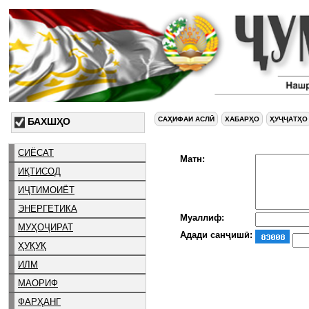
САҲИФАИ АСЛӢ
ХАБАРҲО
ҲУҶҶАТҲО
БАХШҲО
СИЁСАТ
Матн:
ИҚТИСОД
ИҶТИМОИЁТ
ЭНЕРГЕТИКА
Муаллиф:
МУҲОҶИРАТ
Адади санҷишӣ:
ҲУҚУҚ
ИЛМ
МАОРИФ
ФАРҲАНГ