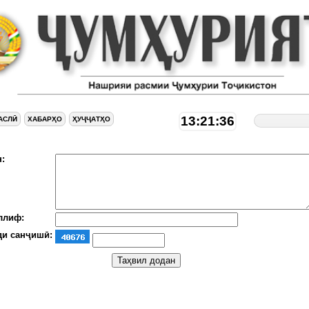
13:21:37
АСЛӢ
ХАБАРҲО
ҲУҶҶАТҲО
:
ллиф:
ди санҷишӣ: