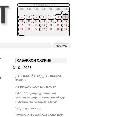
<<
<
август 2026
>
>>
Дш
Сш
Чш
Пш
Ҷъ
Шб
Яш
1
2
3
4
5
6
7
8
9
10
11
12
13
14
15
16
17
18
19
20
21
22
23
24
25
26
27
28
29
30
31
ХАБАРҲОИ ОХИРИН
31.01.2023
ДАВЛАТАЛӢ САИД ДАР ШАҲРИ
КӮЛОБ
АЗ НИШАСТҲОИ МАТБУОТӢ
ВАО: “Теъдоди қурбониёни
ҳамлаи террористи маргталаб дар
Пешовар ба 72 нафар расид”
Ҷаҳон дар як сатр
ТАҶЛИЛИ БОШУКӮҲИ САДА ДАР