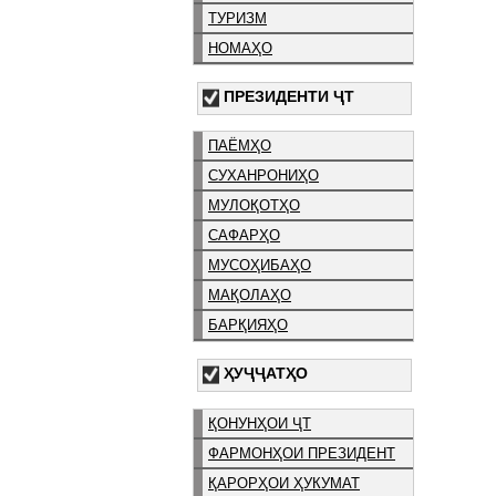
ТУРИЗМ
НОМАҲО
ПРЕЗИДЕНТИ ҶТ
ПАЁМҲО
СУХАНРОНИҲО
МУЛОҚОТҲО
САФАРҲО
МУСОҲИБАҲО
МАҚОЛАҲО
БАРҚИЯҲО
ҲУҶҶАТҲО
ҚОНУНҲОИ ҶТ
ФАРМОНҲОИ ПРЕЗИДЕНТ
ҚАРОРҲОИ ҲУКУМАТ