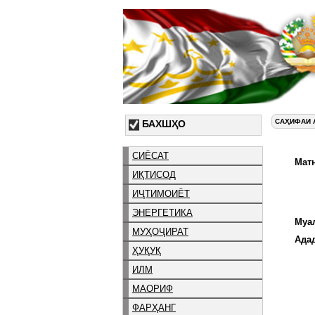
САҲИФАИ 
БАХШҲО
СИЁСАТ
Матн
ИҚТИСОД
ИҶТИМОИЁТ
ЭНЕРГЕТИКА
Муа
МУҲОҶИРАТ
Ада
ҲУҚУҚ
ИЛМ
МАОРИФ
ФАРҲАНГ