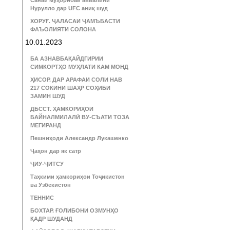
Санаи муҳорибаи аввалини
Нурулло дар UFC аниқ шуд
ХОРУҒ. ҶАЛАСАИ ҶАМЪБАСТИ
ФАЪОЛИЯТИ СОЛОНА
10.01.2023
БА АЗНАВБАҚАЙДГИРИИ
СИМКОРТҲО МУҲЛАТИ КАМ МОНД
ҲИСОР. ДАР АРАФАИ СОЛИ НАВ
217 СОКИНИ ШАҲР СОҲИБИ
ЗАМИН ШУД
ДБССТ. ҲАМКОРИҲОИ
БАЙНАЛМИЛАЛӢ ВУ-СЪАТИ ТОЗА
МЕГИРАНД
Пешниҳоди Александр Лукашенко
Ҷаҳон дар як сатр
ҶИУ-ҶИТСУ
Таҳкими ҳамкориҳои Тоҷикистон
ва Ӯзбекистон
ТЕННИС
БОХТАР. ҒОЛИБОНИ ОЗМУНҲО
ҚАДР ШУДАНД