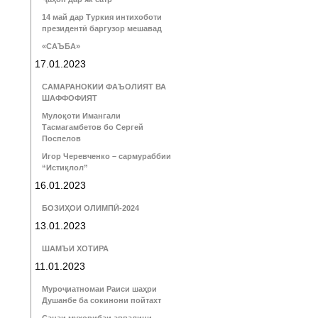
14 май дар Туркия интихоботи
президентӣ баргузор мешавад
«САЪБА»
17.01.2023
САМАРАНОКИИ ФАЪОЛИЯТ ВА
ШАФФОФИЯТ
Мулоқоти Имангали
Тасмагамбетов бо Сергей
Поспелов
Игор Черевченко – сармураббии
“Истиқлол”
16.01.2023
БОЗИҲОИ ОЛИМПӢ-2024
13.01.2023
ШАМЪИ ХОТИРА
11.01.2023
Муроҷиатномаи Раиси шаҳри
Душанбе ба сокинони пойтахт