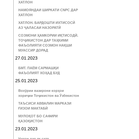
ХАТЛОН
НАМОЯНДАИ ШИРКАТИ CNPC ДАР
ХАТЛОН
ХАТЛОН. БАРДОШТИ ИХТИСОСӢ
АЗ ҶАЛАСАИ НАЗОРАТӢ
СОЗМОНИ ҲАМКОРИИ ИҚТИСОДӢ.
ТОҶИКИСТОН ДАР ТАҲКИМИ
ФАЪОЛИЯТИ СОЗМОН НАҚШИ
МУАССИР ДОРАД
27.01.2023
БМТ. ПАЁМ САРМАШҚИ
ФАЪОЛИЯТ ХОҲАД БУД
25.01.2023
Вохӯрии вазирони корҳои
хориҷии Тоҷикистон ва Ӯзбекистон
ТАЪСИСИ АВВАЛИН МАРКАЗИ
ҒИЗОИ МАКТАБӢ
МУЛОҚОТ БО САФИРИ
ҚАЗОҚИСТОН
23.01.2023
Ҷаҳон дар як сатр