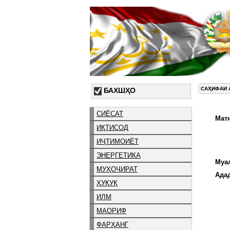
САҲИФАИ 
БАХШҲО
СИЁСАТ
Матн
ИҚТИСОД
ИҶТИМОИЁТ
ЭНЕРГЕТИКА
Муа
МУҲОҶИРАТ
Ада
ҲУҚУҚ
ИЛМ
МАОРИФ
ФАРҲАНГ