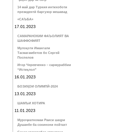
14 май дар Туркия интихоботи
президентӣ баргузор мешавад
«САЪБА»
17.01.2023
САМАРАНОКИИ ФАЪОЛИЯТ ВА
ШАФФОФИЯТ
Мулоқоти Имангали
Тасмагамбетов бо Сергей
Поспелов
Игор Черевченко – сармураббии
“Истиқлол”
16.01.2023
БОЗИҲОИ ОЛИМПӢ-2024
13.01.2023
ШАМЪИ ХОТИРА
11.01.2023
Муроҷиатномаи Раиси шаҳри
Душанбе ба сокинони пойтахт