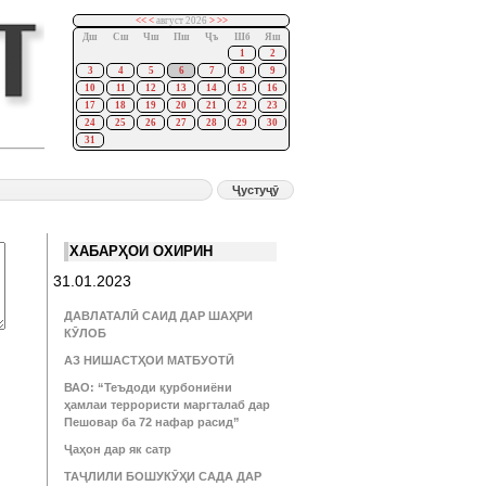
<<
<
август 2026
>
>>
Дш
Сш
Чш
Пш
Ҷъ
Шб
Яш
1
2
3
4
5
6
7
8
9
10
11
12
13
14
15
16
17
18
19
20
21
22
23
24
25
26
27
28
29
30
31
ХАБАРҲОИ ОХИРИН
31.01.2023
ДАВЛАТАЛӢ САИД ДАР ШАҲРИ
КӮЛОБ
АЗ НИШАСТҲОИ МАТБУОТӢ
ВАО: “Теъдоди қурбониёни
ҳамлаи террористи маргталаб дар
Пешовар ба 72 нафар расид”
Ҷаҳон дар як сатр
ТАҶЛИЛИ БОШУКӮҲИ САДА ДАР