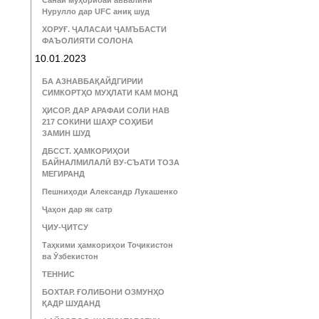
Санаи муҳорибаи аввалини
Нурулло дар UFC аниқ шуд
ХОРУҒ. ҶАЛАСАИ ҶАМЪБАСТИ
ФАЪОЛИЯТИ СОЛОНА
10.01.2023
БА АЗНАВБАҚАЙДГИРИИ
СИМКОРТҲО МУҲЛАТИ КАМ МОНД
ҲИСОР. ДАР АРАФАИ СОЛИ НАВ
217 СОКИНИ ШАҲР СОҲИБИ
ЗАМИН ШУД
ДБССТ. ҲАМКОРИҲОИ
БАЙНАЛМИЛАЛӢ ВУ-СЪАТИ ТОЗА
МЕГИРАНД
Пешниҳоди Александр Лукашенко
Ҷаҳон дар як сатр
ҶИУ-ҶИТСУ
Таҳкими ҳамкориҳои Тоҷикистон
ва Ӯзбекистон
ТЕННИС
БОХТАР. ҒОЛИБОНИ ОЗМУНҲО
ҚАДР ШУДАНД