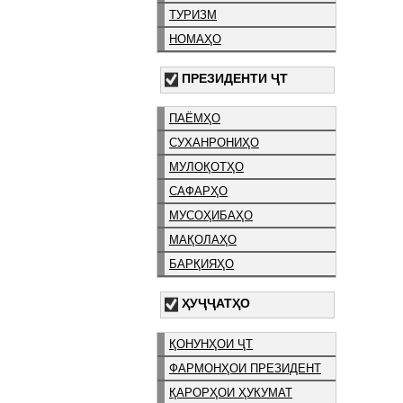
ТУРИЗМ
НОМАҲО
ПРЕЗИДЕНТИ ҶТ
ПАЁМҲО
СУХАНРОНИҲО
МУЛОҚОТҲО
САФАРҲО
МУСОҲИБАҲО
МАҚОЛАҲО
БАРҚИЯҲО
ҲУҶҶАТҲО
ҚОНУНҲОИ ҶТ
ФАРМОНҲОИ ПРЕЗИДЕНТ
ҚАРОРҲОИ ҲУКУМАТ