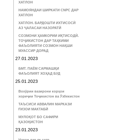
ХАТЛОН
НАМОЯНДАИ ШИРКАТИ CNPC ДАР
ХАТЛОН
ХАТЛОН. БАРДОШТИ ИХТИСОСӢ
АЗ ҶАЛАСАИ НАЗОРАТӢ
СОЗМОНИ ҲАМКОРИИ ИҚТИСОДӢ.
ТОҶИКИСТОН ДАР ТАҲКИМИ
ФАЪОЛИЯТИ СОЗМОН НАҚШИ
МУАССИР ДОРАД
27.01.2023
БМТ. ПАЁМ САРМАШҚИ
ФАЪОЛИЯТ ХОҲАД БУД
25.01.2023
Вохӯрии вазирони корҳои
хориҷии Тоҷикистон ва Ӯзбекистон
ТАЪСИСИ АВВАЛИН МАРКАЗИ
ҒИЗОИ МАКТАБӢ
МУЛОҚОТ БО САФИРИ
ҚАЗОҚИСТОН
23.01.2023
Ҷаҳон дар як сатр