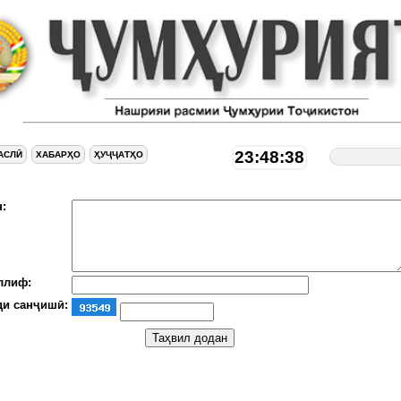
23:48:38
АСЛӢ
ХАБАРҲО
ҲУҶҶАТҲО
:
ллиф:
ди санҷишӣ: