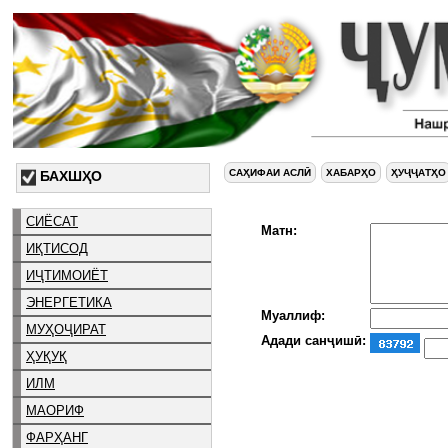
САҲИФАИ АСЛӢ
ХАБАРҲО
ҲУҶҶАТҲО
БАХШҲО
СИЁСАТ
Матн:
ИҚТИСОД
ИҶТИМОИЁТ
ЭНЕРГЕТИКА
Муаллиф:
МУҲОҶИРАТ
Адади санҷишӣ:
ҲУҚУҚ
ИЛМ
МАОРИФ
ФАРҲАНГ