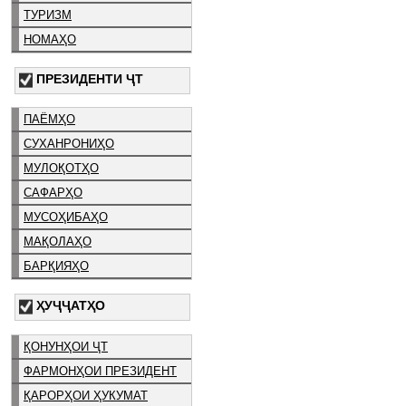
ТУРИЗМ
НОМАҲО
ПРЕЗИДЕНТИ ҶТ
ПАЁМҲО
СУХАНРОНИҲО
МУЛОҚОТҲО
САФАРҲО
МУСОҲИБАҲО
МАҚОЛАҲО
БАРҚИЯҲО
ҲУҶҶАТҲО
ҚОНУНҲОИ ҶТ
ФАРМОНҲОИ ПРЕЗИДЕНТ
ҚАРОРҲОИ ҲУКУМАТ