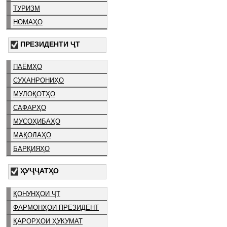
ТУРИЗМ
НОМАҲО
ПРЕЗИДЕНТИ ҶТ
ПАЁМҲО
СУХАНРОНИҲО
МУЛОҚОТҲО
САФАРҲО
МУСОҲИБАҲО
МАҚОЛАҲО
БАРҚИЯҲО
ҲУҶҶАТҲО
ҚОНУНҲОИ ҶТ
ФАРМОНҲОИ ПРЕЗИДЕНТ
ҚАРОРҲОИ ҲУКУМАТ