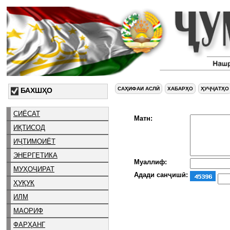
САҲИФАИ АСЛӢ
ХАБАРҲО
ҲУҶҶАТҲО
БАХШҲО
СИЁСАТ
Матн:
ИҚТИСОД
ИҶТИМОИЁТ
ЭНЕРГЕТИКА
Муаллиф:
МУҲОҶИРАТ
Адади санҷишӣ:
ҲУҚУҚ
ИЛМ
МАОРИФ
ФАРҲАНГ