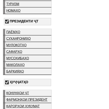
ТУРИЗМ
НОМАҲО
ПРЕЗИДЕНТИ ҶТ
ПАЁМҲО
СУХАНРОНИҲО
МУЛОҚОТҲО
САФАРҲО
МУСОҲИБАҲО
МАҚОЛАҲО
БАРҚИЯҲО
ҲУҶҶАТҲО
ҚОНУНҲОИ ҶТ
ФАРМОНҲОИ ПРЕЗИДЕНТ
ҚАРОРҲОИ ҲУКУМАТ