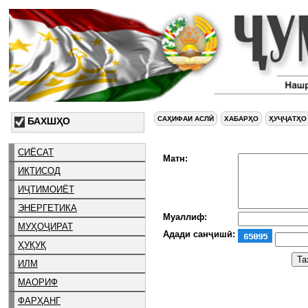
САҲИФАИ АСЛӢ
ХАБАРҲО
ҲУҶҶАТҲО
БАХШҲО
СИЁСАТ
Матн:
ИҚТИСОД
ИҶТИМОИЁТ
ЭНЕРГЕТИКА
Муаллиф:
МУҲОҶИРАТ
Адади санҷишӣ:
ҲУҚУҚ
ИЛМ
МАОРИФ
ФАРҲАНГ