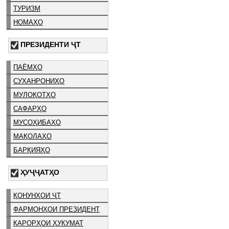
ТУРИЗМ
НОМАҲО
ПРЕЗИДЕНТИ ҶТ
ПАЁМҲО
СУХАНРОНИҲО
МУЛОҚОТҲО
САФАРҲО
МУСОҲИБАҲО
МАҚОЛАҲО
БАРҚИЯҲО
ҲУҶҶАТҲО
ҚОНУНҲОИ ҶТ
ФАРМОНҲОИ ПРЕЗИДЕНТ
ҚАРОРҲОИ ҲУКУМАТ