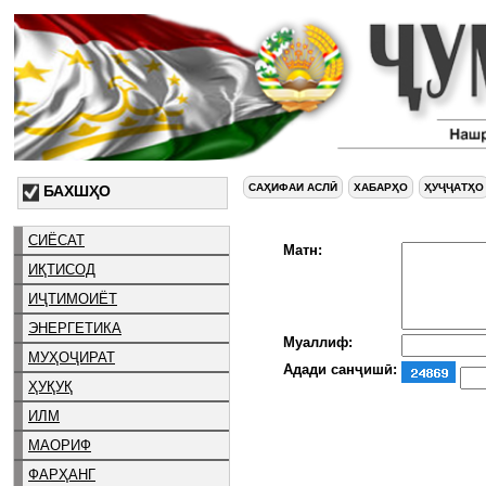
САҲИФАИ АСЛӢ
ХАБАРҲО
ҲУҶҶАТҲО
БАХШҲО
СИЁСАТ
Матн:
ИҚТИСОД
ИҶТИМОИЁТ
ЭНЕРГЕТИКА
Муаллиф:
МУҲОҶИРАТ
Адади санҷишӣ:
ҲУҚУҚ
ИЛМ
МАОРИФ
ФАРҲАНГ