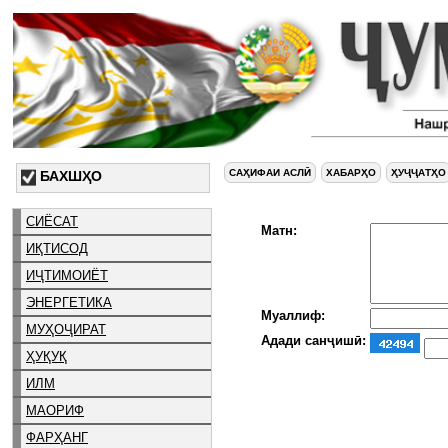
САҲИФАИ АСЛӢ
ХАБАРҲО
ҲУҶҶАТҲО
БАХШҲО
СИЁСАТ
Матн:
ИҚТИСОД
ИҶТИМОИЁТ
ЭНЕРГЕТИКА
Муаллиф:
МУҲОҶИРАТ
Адади санҷишӣ:
ҲУҚУҚ
ИЛМ
МАОРИФ
ФАРҲАНГ