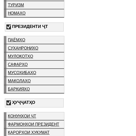
ТУРИЗМ
НОМАҲО
ПРЕЗИДЕНТИ ҶТ
ПАЁМҲО
СУХАНРОНИҲО
МУЛОҚОТҲО
САФАРҲО
МУСОҲИБАҲО
МАҚОЛАҲО
БАРҚИЯҲО
ҲУҶҶАТҲО
ҚОНУНҲОИ ҶТ
ФАРМОНҲОИ ПРЕЗИДЕНТ
ҚАРОРҲОИ ҲУКУМАТ