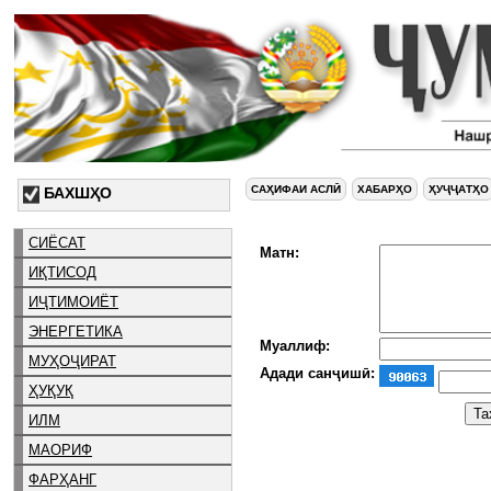
САҲИФАИ АСЛӢ
ХАБАРҲО
ҲУҶҶАТҲО
БАХШҲО
СИЁСАТ
Матн:
ИҚТИСОД
ИҶТИМОИЁТ
ЭНЕРГЕТИКА
Муаллиф:
МУҲОҶИРАТ
Адади санҷишӣ:
ҲУҚУҚ
ИЛМ
МАОРИФ
ФАРҲАНГ