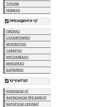
ТУРИЗМ
НОМАҲО
ПРЕЗИДЕНТИ ҶТ
ПАЁМҲО
СУХАНРОНИҲО
МУЛОҚОТҲО
САФАРҲО
МУСОҲИБАҲО
МАҚОЛАҲО
БАРҚИЯҲО
ҲУҶҶАТҲО
ҚОНУНҲОИ ҶТ
ФАРМОНҲОИ ПРЕЗИДЕНТ
ҚАРОРҲОИ ҲУКУМАТ