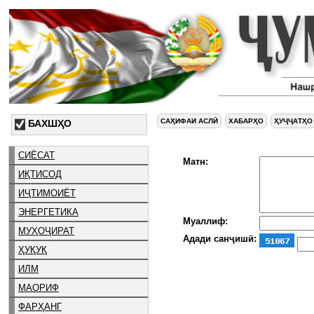
САҲИФАИ АСЛӢ
ХАБАРҲО
ҲУҶҶАТҲО
БАХШҲО
СИЁСАТ
Матн:
ИҚТИСОД
ИҶТИМОИЁТ
ЭНЕРГЕТИКА
Муаллиф:
МУҲОҶИРАТ
Адади санҷишӣ:
ҲУҚУҚ
ИЛМ
МАОРИФ
ФАРҲАНГ