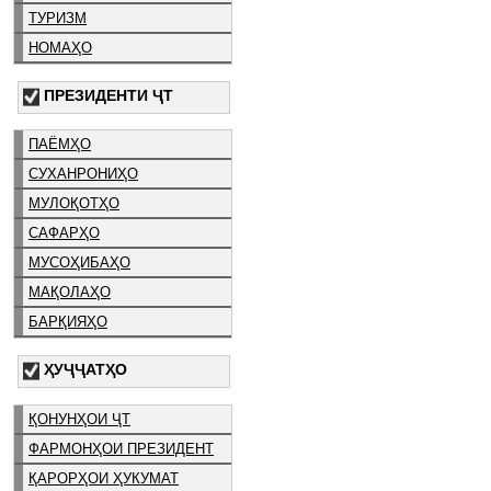
ТУРИЗМ
НОМАҲО
ПРЕЗИДЕНТИ ҶТ
ПАЁМҲО
СУХАНРОНИҲО
МУЛОҚОТҲО
САФАРҲО
МУСОҲИБАҲО
МАҚОЛАҲО
БАРҚИЯҲО
ҲУҶҶАТҲО
ҚОНУНҲОИ ҶТ
ФАРМОНҲОИ ПРЕЗИДЕНТ
ҚАРОРҲОИ ҲУКУМАТ