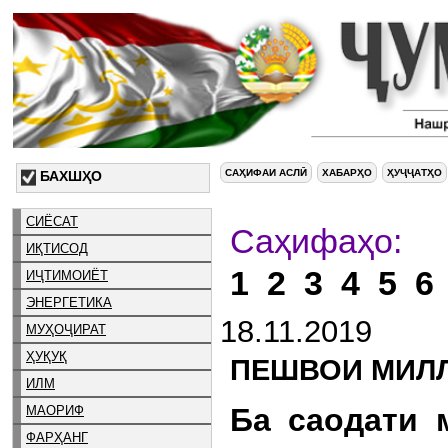
САҲИФАИ АСЛӢ
ХАБАРҲО
ҲУҶҶАТҲО
БАХШҲО
СИЁСАТ
С
ИҚТИСОД
1
2
3
4
5
6
ИҶТИМОИЁТ
ЭНЕРГЕТИКА
18.11.2019
МУҲОҶИРАТ
ҲУҚУҚ
ПЕШВОИ МИЛЛ
ИЛМ
Ба саодати 
МАОРИФ
ФАРҲАНГ