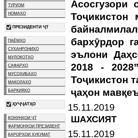
Асосгузори 
ТУРИЗМ
НОМАҲО
Тоҷикистон 
байналмилал
ПРЕЗИДЕНТИ ҶТ
бархӯрдор г
ПАЁМҲО
СУХАНРОНИҲО
эълони Даҳс
МУЛОҚОТҲО
2018 - 202
САФАРҲО
МУСОҲИБАҲО
Тоҷикистон 
МАҚОЛАҲО
ҷаҳон мавқеъ
БАРҚИЯҲО
ҲУҶҶАТҲО
15.11.2019
ШАХСИЯТ
ҚОНУНҲОИ ҶТ
ФАРМОНҲОИ ПРЕЗИДЕНТ
15.11.2019
ҚАРОРҲОИ ҲУКУМАТ