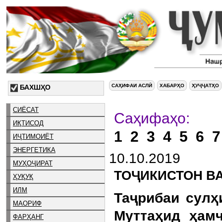
САҲИФАИ АСЛӢ
ХАБАРҲО
ҲУҶҶАТҲО
БАХШҲО
СИЁСАТ
Са
ИҚТИСОД
1
2
3
4
5
6
7
ИҶТИМОИЁТ
ЭНЕРГЕТИКА
10.10.2019
МУҲОҶИРАТ
ТОҶИКИСТОН ВА
ҲУҚУҚ
ИЛМ
Таҷрибаи сулҳ
МАОРИФ
Муттаҳид ҳам
ФАРҲАНГ