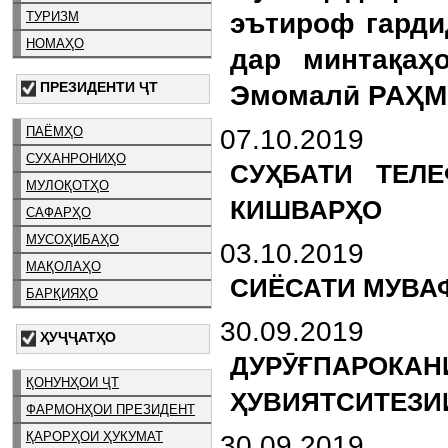
эътироф гарди
ТУРИЗМ
НОМАҲО
дар минтақаҳ
ПРЕЗИДЕНТИ ҶТ
Эмомалӣ РАҲ
07.10.2019
ПАЁМҲО
СУХАНРОНИҲО
СУҲБАТИ ТЕЛ
МУЛОҚОТҲО
КИШВАРҲО
САФАРҲО
МУСОҲИБАҲО
03.10.2019
МАҚОЛАҲО
СИЁСАТИ МУВА
БАРҚИЯҲО
30.09.2019
ҲУҶҶАТҲО
ДУРӮҒПАРОКАН
ҚОНУНҲОИ ҶТ
ҲУВИЯТСИТЕЗИ
ФАРМОНҲОИ ПРЕЗИДЕНТ
ҚАРОРҲОИ ҲУКУМАТ
30.09.2019