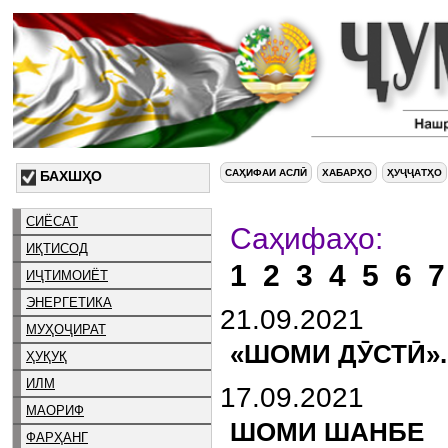
САҲИФАИ АСЛӢ
ХАБАРҲО
ҲУҶҶАТҲО
БАХШҲО
СИЁСАТ
Са
ИҚТИСОД
1
2
3
4
5
6
7
ИҶТИМОИЁТ
ЭНЕРГЕТИКА
21.09.2021
МУҲОҶИРАТ
«ШОМИ ДӮСТӢ».
ҲУҚУҚ
ИЛМ
17.09.2021
МАОРИФ
ШОМИ ШАНБЕ
ФАРҲАНГ