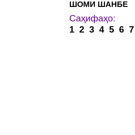
ШОМИ ШАНБЕ
Са
1
2
3
4
5
6
7