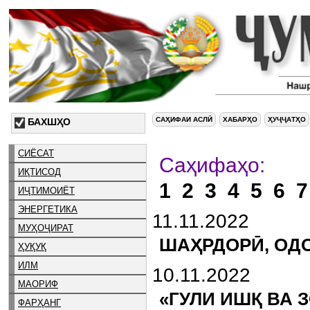
САҲИФАИ АСЛӢ
ХАБАРҲО
ҲУҶҶАТҲО
БАХШҲО
СИЁСАТ
Са
ИҚТИСОД
1
2
3
4
5
6
7
ИҶТИМОИЁТ
ЭНЕРГЕТИКА
11.11.2022
МУҲОҶИРАТ
ШАҲРДОРӢ, ОД
ҲУҚУҚ
ИЛМ
10.11.2022
МАОРИФ
«ГУЛИ ИШҚ ВА 
ФАРҲАНГ