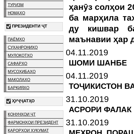
ҳанӯз солҳои 2
ТУРИЗМ
НОМАҲО
ба марҳила та
ПРЕЗИДЕНТИ ҶТ
ду кишвар б
маънавии ҳар 
ПАЁМҲО
СУХАНРОНИҲО
04.11.2019
МУЛОҚОТҲО
ШОМИ ШАНБЕ
САФАРҲО
МУСОҲИБАҲО
04.11.2019
МАҚОЛАҲО
ТОҶИКИСТОН В
БАРҚИЯҲО
31.10.2019
ҲУҶҶАТҲО
АСРОРИ ФАЛАК
ҚОНУНҲОИ ҶТ
31.10.2019
ФАРМОНҲОИ ПРЕЗИДЕНТ
ҚАРОРҲОИ ҲУКУМАТ
МЕҲРОН. ПОРА