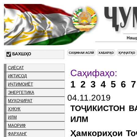
САҲИФАИ АСЛӢ
ХАБАРҲО
ҲУҶҶАТҲО
БАХШҲО
СИЁСАТ
Са
ИҚТИСОД
1
2
3
4
5
6
7
ИҶТИМОИЁТ
ЭНЕРГЕТИКА
04.11.2019
МУҲОҶИРАТ
ТОҶИКИСТОН В
ҲУҚУҚ
ИЛМ
ИЛМ
МАОРИФ
Ҳамкориҳои То
ФАРҲАНГ