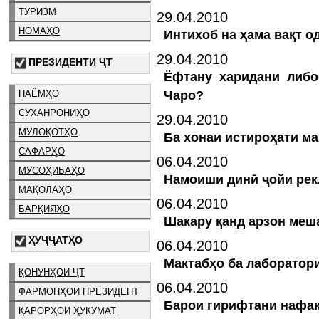
ТУРИЗМ
29.04.2010
НОМАҲО
Интихоб на ҳама вақт о
29.04.2010
ПРЕЗИДЕНТИ ҶТ
Ёфтану харидани либо
Чаро?
ПАЁМҲО
СУХАНРОНИҲО
29.04.2010
МУЛОҚОТҲО
Ба хонаи истироҳати м
САФАРҲО
06.04.2010
МУСОҲИБАҲО
Намоиши динӣ ҷойи рек
МАҚОЛАҲО
06.04.2010
БАРҚИЯҲО
Шакару қанд арзон меш
ҲУҶҶАТҲО
06.04.2010
Мактабҳо ба лаборатор
ҚОНУНҲОИ ҶТ
06.04.2010
ФАРМОНҲОИ ПРЕЗИДЕНТ
Барои гирифтани нафа
ҚАРОРҲОИ ҲУКУМАТ