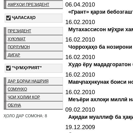
06.04.2010
АМРҲОИ ПРЕЗИДЕНТ
«Грант» қарзи бебозгаш
ҶАЛАСАҲО
16.02.2010
Мутахассисон мӯҳри ха
ПРЕЗИДЕНТ
16.02.2010
ҲУКУМАТ
Чорроҳаҳо ба нозирони
ПОРЛУМОН
ДИГАР
16.02.2010
Худо ёру мададгоратон
"ҶУМҲУРИЯТ"
16.02.2010
Мавҷпаҳнкунак боиси н
ДАР БОРАИ НАШРИЯ
ОЗМУНҲО
16.02.2010
ҶОИ ХОЛИИ КОР
Меъёри ахлоқи миллӣ 
ОБУНА
09.02.2010
ҲОЛО ДАР СОМОНА: 8
Ақидаи муаллиф ба ҳақ
19.12.2009