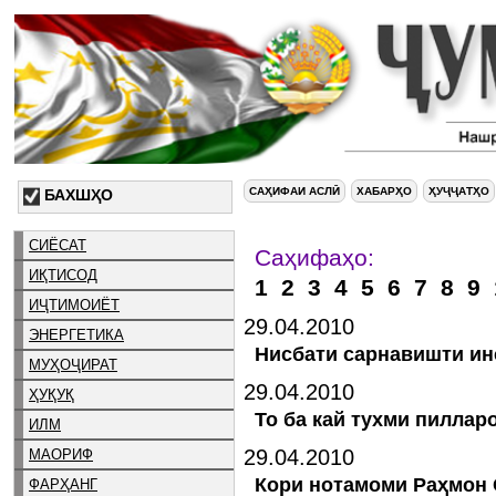
САҲИФАИ АСЛӢ
ХАБАРҲО
ҲУҶҶАТҲО
БАХШҲО
СИЁСАТ
Саҳ
ИҚТИСОД
1
2
3
4
5
6
7
8
9
ИҶТИМОИЁТ
29.04.2010
ЭНЕРГЕТИКА
Нисбати сарнавишти ин
МУҲОҶИРАТ
29.04.2010
ҲУҚУҚ
То ба кай тухми пиллар
ИЛМ
29.04.2010
МАОРИФ
Кори нотамоми Раҳмон 
ФАРҲАНГ