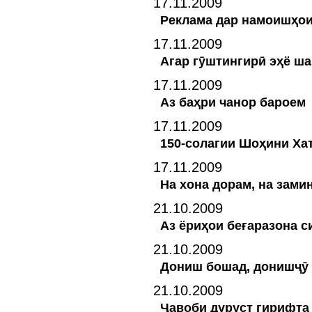
17.11.2009
Реклама дар намоишҳои
17.11.2009
Агар гӯштингирӣ эҳё шав
17.11.2009
Аз баҳри чанор бароем
17.11.2009
150-солагии Шоҳини Ха
17.11.2009
На хона дорам, на зами
21.10.2009
Аз ёриҳои беғаразона с
21.10.2009
Дониш бошад, донишҷӯ
21.10.2009
Ҷавоби дуруст гирифта