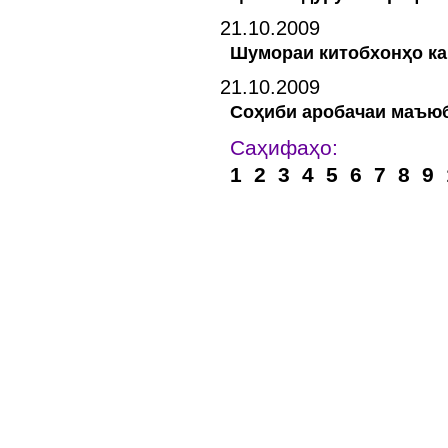
21.10.2009
Шумораи китобхонҳо ка
21.10.2009
Соҳиби аробачаи маъю
Саҳ
1
2
3
4
5
6
7
8
9