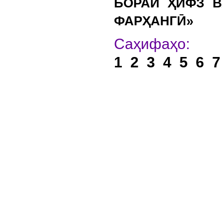
БОРАИ ҲИФЗ 
ФАРҲАНГӢ»
Са
1
2
3
4
5
6
7