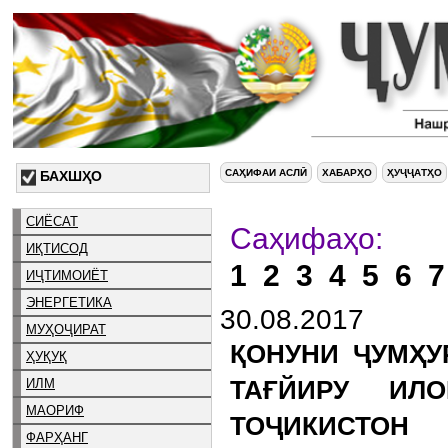
САҲИФАИ АСЛӢ
ХАБАРҲО
ҲУҶҶАТҲО
БАХШҲО
СИЁСАТ
Са
ИҚТИСОД
1
2
3
4
5
6
7
ИҶТИМОИЁТ
ЭНЕРГЕТИКА
30.08.2017
МУҲОҶИРАТ
ҚОНУНИ ҶУМҲУ
ҲУҚУҚ
ИЛМ
ТАҒЙИРУ ИЛ
МАОРИФ
ТОҶИКИСТОН
ФАРҲАНГ