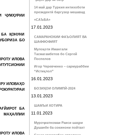
14 май дар Туркия интихоботи
президентӣ баргузор мешавад
И ҶУМҲУРИИ
«САЪБА»
17.01.2023
 БА ҚОНУНИ
САМАРАНОКИИ ФАЪОЛИЯТ ВА
МУБОРИЗА БО
ШАФФОФИЯТ
Мулоқоти Имангали
Тасмагамбетов бо Сергей
ИРОТУ ИЛОВА
Поспелов
ИТУТСИОНИИ
Игор Черевченко – сармураббии
“Истиқлол”
16.01.2023
ИРУ ИЛОВАҲО
БОЗИҲОИ ОЛИМПӢ-2024
ОКУРАТУРАИ
13.01.2023
ШАМЪИ ХОТИРА
АҒЙИРОТ БА
11.01.2023
И МАҲАЛЛИИ
Муроҷиатномаи Раиси шаҳри
Душанбе ба сокинони пойтахт
ИРОТУ ИЛОВА