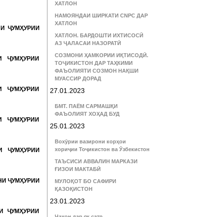
ХАТЛОН
НАМОЯНДАИ ШИРКАТИ CNPC ДАР
ХАТЛОН
НИ ҶУМҲУРИИ
ХАТЛОН. БАРДОШТИ ИХТИСОСӢ
АЗ ҶАЛАСАИ НАЗОРАТӢ
СОЗМОНИ ҲАМКОРИИ ИҚТИСОДӢ.
И ҶУМҲУРИИ
ТОҶИКИСТОН ДАР ТАҲКИМИ
ФАЪОЛИЯТИ СОЗМОН НАҚШИ
МУАССИР ДОРАД
И ҶУМҲУРИИ
27.01.2023
БМТ. ПАЁМ САРМАШҚИ
ФАЪОЛИЯТ ХОҲАД БУД
И ҶУМҲУРИИ
25.01.2023
Вохӯрии вазирони корҳои
хориҷии Тоҷикистон ва Ӯзбекистон
И ҶУМҲУРИИ
ТАЪСИСИ АВВАЛИН МАРКАЗИ
ҒИЗОИ МАКТАБӢ
НИ ҶУМҲУРИИ
МУЛОҚОТ БО САФИРИ
ҚАЗОҚИСТОН
23.01.2023
И ҶУМҲУРИИ
Ҷаҳон дар як сатр