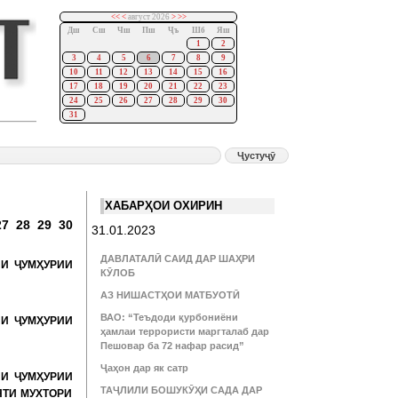
<<
<
август 2026
>
>>
Дш
Сш
Чш
Пш
Ҷъ
Шб
Яш
1
2
3
4
5
6
7
8
9
10
11
12
13
14
15
16
17
18
19
20
21
22
23
24
25
26
27
28
29
30
31
о:
ХАБАРҲОИ ОХИРИН
27
28
29
30
31.01.2023
ДАВЛАТАЛӢ САИД ДАР ШАҲРИ
НИ ҶУМҲУРИИ
КӮЛОБ
АЗ НИШАСТҲОИ МАТБУОТӢ
ВАО: “Теъдоди қурбониёни
НИ ҶУМҲУРИИ
ҳамлаи террористи маргталаб дар
Пешовар ба 72 нафар расид”
Ҷаҳон дар як сатр
НИ ҶУМҲУРИИ
ТАҶЛИЛИ БОШУКӮҲИ САДА ДАР
ЯТИ МУХТОРИ