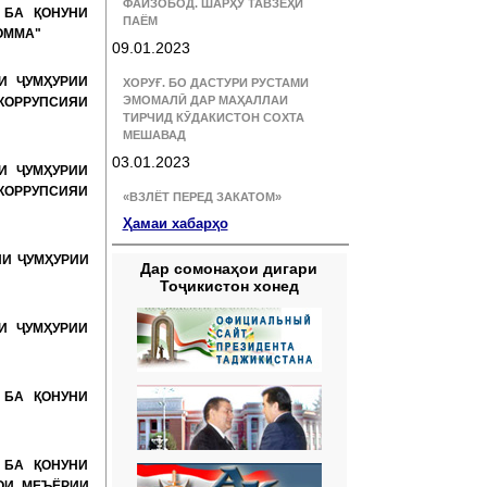
ФАЙЗОБОД. ШАРҲУ ТАВЗЕҲИ
 БА ҚОНУНИ
ПАЁМ
ОММА"
09.01.2023
И ҶУМҲУРИИ
ХОРУҒ. БО ДАСТУРИ РУСТАМИ
ЭМОМАЛӢ ДАР МАҲАЛЛАИ
 КОРРУПСИЯИ
ТИРЧИД КӮДАКИСТОН СОХТА
МЕШАВАД
03.01.2023
И ҶУМҲУРИИ
 КОРРУПСИЯИ
«ВЗЛЁТ ПЕРЕД ЗАКАТОМ»
Ҳамаи хабарҳо
НИ ҶУМҲУРИИ
Дар сомонаҳои дигари
Тоҷикистон хонед
И ҶУМҲУРИИ
 БА ҚОНУНИ
 БА ҚОНУНИ
ОИ МЕЪЁРИИ