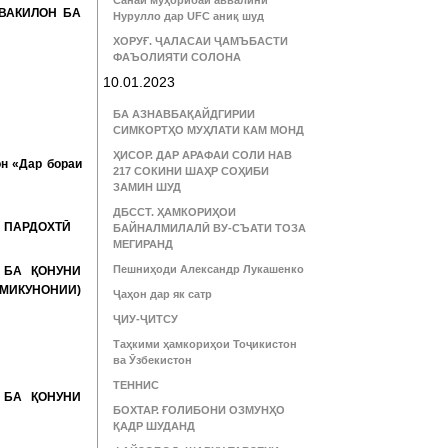
Санаи муҳорибаи аввалини
ВАКИЛОН БА
Нурулло дар UFC аниқ шуд
ХОРУҒ. ҶАЛАСАИ ҶАМЪБАСТИ
ФАЪОЛИЯТИ СОЛОНА
10.01.2023
БА АЗНАВБАҚАЙДГИРИИ
СИМКОРТҲО МУҲЛАТИ КАМ МОНД
ҲИСОР. ДАР АРАФАИ СОЛИ НАВ
он «Дар бораи
217 СОКИНИ ШАҲР СОҲИБИ
ЗАМИН ШУД
ДБССТ. ҲАМКОРИҲОИ
 ПАРДОХТӢ
БАЙНАЛМИЛАЛӢ ВУ-СЪАТИ ТОЗА
МЕГИРАНД
Пешниҳоди Александр Лукашенко
 БА ҚОНУНИ
МИКУНОНИИ)
Ҷаҳон дар як сатр
ҶИУ-ҶИТСУ
Таҳкими ҳамкориҳои Тоҷикистон
ва Ӯзбекистон
ТЕННИС
 БА ҚОНУНИ
БОХТАР. ҒОЛИБОНИ ОЗМУНҲО
ҚАДР ШУДАНД