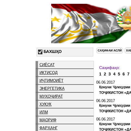
САҲИФАИ АСЛӢ
ХА
БАХШҲО
СИЁСАТ
С
ИҚТИСОД
1
2
3
4
5
6
7
ИҶТИМОИЁТ
06.06.2017
Қонуни Ҷумҳури
ЭНЕРГЕТИКА
ТОҶИКИСТОН «Д
МУҲОҶИРАТ
06.06.2017
ҲУҚУҚ
Қонуни Ҷумҳури
ТОҶИКИСТОН «ДА
ИЛМ
06.06.2017
МАОРИФ
Қонуни Ҷумҳури
ФАРҲАНГ
ТОҶИКИСТОН «Д