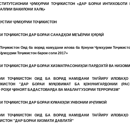
СТИТУТСИОНИИ ҶУМҲУРИИ ТОҶИКИСТОН «ДАР БОРАИ ИНТИХОБОТИ 
АЛЛИИ ВАКИЛОНИ ХАЛҚ»
УСТИИ ҶУМҲУРИИ ТОҶИКИСТОН
И ТОҶИКИСТОН ДАР БОРАИ САНАДҲОИ МЕЪЁРИИ ҲУҚУҚӢ
Тоҷикистон Оид ба ворид намудани илова ба Қонуни Ҷумҳурии Тоҷикист
Ҷумҳурии Тоҷикистон барои соли 2017»
ИИ ТОҶИКИСТОН ДАР БОРАИ ХИЗМАТРАСОНИҲОИ ПАРДОХТӢ ВА НИЗОМИ
РИИ ТОҶИКИСТОН ОИД БА ВОРИД НАМУДАНИ ТАҒЙИРУ ИЛОВАҲО
ИКИСТОН "ДАР БОРАИ МУҚОВИМАТ БА ҚОНУНИГАРДОНИИ (РАС
 РОҲИ ҶИНОЯТ БАДАСТОВАРДА ВА МАБЛАҒГУЗОРИИ ТЕРРОРИЗМ"
И ТОҶИКИСТОН ДАР БОРАИ КУМАКҲОИ УНВОНИИ ИҶТИМОӢ
РИИ ТОҶИКИСТОН ОИД БА ВОРИД НАМУДАНИ ТАҒЙИРУ ИЛОВАҲО
ИСТОН "ДАР БОРАИ ХИЗМАТИ ДАВЛАТӢ"