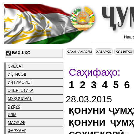
САҲИФАИ АСЛӢ
ХАБАРҲО
ҲУҶҶАТҲО
БАХШҲО
СИЁСАТ
С
ИҚТИСОД
1
2
3
4
5
6
ИҶТИМОИЁТ
ЭНЕРГЕТИКА
28.03.2015
МУҲОҶИРАТ
ҲУҚУҚ
ҚОНУНИ ҶУМҲ
ИЛМ
ҚОНУНИ ҶУМҲ
МАОРИФ
ФАРҲАНГ