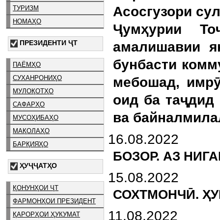
Асосгузори су
ТУРИЗМ
НОМАҲО
Ҷумҳурии То
ПРЕЗИДЕНТИ ҶТ
амалишавии я
бунбасти комм
ПАЁМҲО
СУХАНРОНИҲО
мебошад, имрӯ
МУЛОҚОТҲО
оид ба таҷдид
САФАРҲО
ва байналмила
МУСОҲИБАҲО
МАҚОЛАҲО
16.08.2022
БАРҚИЯҲО
БОЗОР. АЗ НИ
ҲУҶҶАТҲО
15.08.2022
ҚОНУНҲОИ ҶТ
СОХТМОНЧӢ. Ҳ
ФАРМОНҲОИ ПРЕЗИДЕНТ
11.08.2022
ҚАРОРҲОИ ҲУКУМАТ