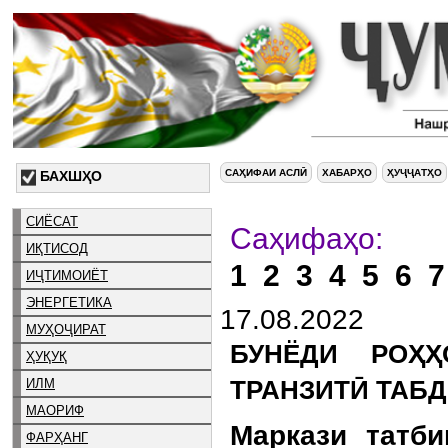
САҲИФАИ АСЛӢ
ХАБАРҲО
ҲУҶҶАТҲО
БАХШҲО
СИЁСАТ
Са
ИҚТИСОД
1
2
3
4
5
6
7
ИҶТИМОИЁТ
ЭНЕРГЕТИКА
17.08.2022
МУҲОҶИРАТ
БУНЁДИ РОҲҲ
ҲУҚУҚ
ИЛМ
ТРАНЗИТӢ ТАБ
МАОРИФ
Маркази татби
ФАРҲАНГ