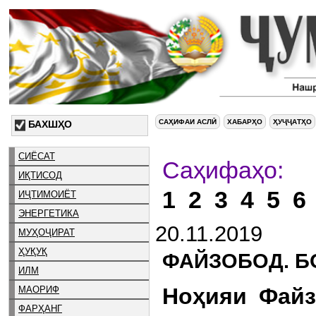
САҲИФАИ АСЛӢ
ХАБАРҲО
ҲУҶҶАТҲО
БАХШҲО
СИЁСАТ
С
ИҚТИСОД
1
2
3
4
5
6
ИҶТИМОИЁТ
ЭНЕРГЕТИКА
20.11.2019
МУҲОҶИРАТ
ҲУҚУҚ
ФАЙЗОБОД. Б
ИЛМ
Ноҳияи Файз
МАОРИФ
ФАРҲАНГ