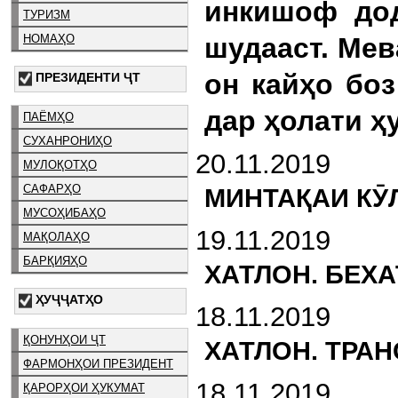
инкишоф дод
ТУРИЗМ
НОМАҲО
шудааст. Мев
он кайҳо боз
ПРЕЗИДЕНТИ ҶТ
дар ҳолати ҳу
ПАЁМҲО
СУХАНРОНИҲО
20.11.2019
МУЛОҚОТҲО
САФАРҲО
МИНТАҚАИ КӮ
МУСОҲИБАҲО
19.11.2019
МАҚОЛАҲО
БАРҚИЯҲО
ХАТЛОН. БЕХ
ҲУҶҶАТҲО
18.11.2019
ҚОНУНҲОИ ҶТ
ХАТЛОН. ТРА
ФАРМОНҲОИ ПРЕЗИДЕНТ
18.11.2019
ҚАРОРҲОИ ҲУКУМАТ