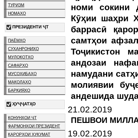
номи сокини 
ТУРИЗМ
НОМАҲО
Кӯҳии шаҳри 
ПРЕЗИДЕНТИ ҶТ
баррасӣ қаро
самтҳои афзал
ПАЁМҲО
СУХАНРОНИҲО
Тоҷикистон м
МУЛОҚОТҲО
андозаи нафа
САФАРҲО
намудани сатҳ
МУСОҲИБАҲО
МАҚОЛАҲО
молиявии буҷ
БАРҚИЯҲО
андешида шуда
ҲУҶҶАТҲО
21.02.2019
ҚОНУНҲОИ ҶТ
ПЕШВОИ МИЛЛА
ФАРМОНҲОИ ПРЕЗИДЕНТ
19.02.2019
ҚАРОРҲОИ ҲУКУМАТ