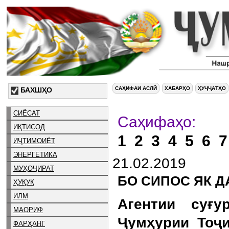
САҲИФАИ АСЛӢ
ХАБАРҲО
ҲУҶҶАТҲО
БАХШҲО
СИЁСАТ
Са
ИҚТИСОД
1
2
3
4
5
6
7
ИҶТИМОИЁТ
ЭНЕРГЕТИКА
21.02.2019
МУҲОҶИРАТ
БО СИПОС ЯК Д
ҲУҚУҚ
ИЛМ
Агентии суғу
МАОРИФ
Ҷумҳурии Тоҷи
ФАРҲАНГ