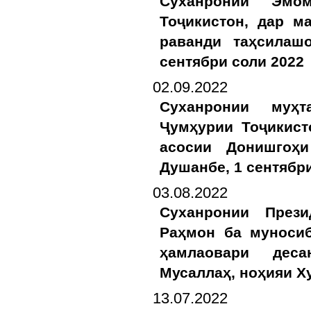
Суханронии Эмо
Тоҷикистон, дар м
раванди таҳсилаш
сентябри соли 2022
02.09.2022
Суханронии муҳ
Ҷумҳурии Тоҷикист
асосии Донишгоҳи
Душанбе, 1 сентябр
03.08.2022
Суханронии През
Раҳмон ба муносиб
ҳамлаовари дес
Мусаллаҳ, ноҳияи Ху
13.07.2022