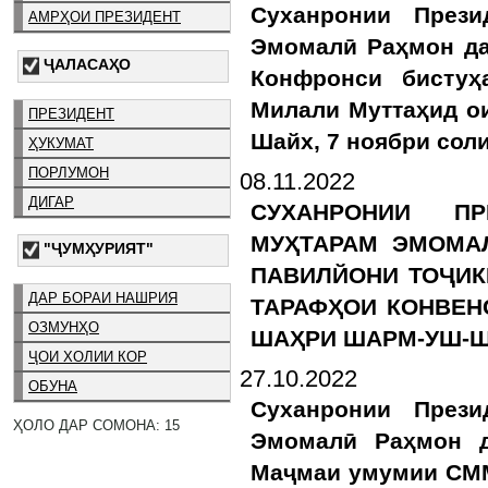
Суханронии Прези
АМРҲОИ ПРЕЗИДЕНТ
Эмомалӣ Раҳмон да
ҶАЛАСАҲО
Конфронси бистуҳ
Милали Муттаҳид о
ПРЕЗИДЕНТ
Шайх, 7 ноябри соли
ҲУКУМАТ
ПОРЛУМОН
08.11.2022
ДИГАР
СУХАНРОНИИ ПР
МУҲТАРАМ ЭМОМА
"ҶУМҲУРИЯТ"
ПАВИЛЙОНИ ТОҶИК
ДАР БОРАИ НАШРИЯ
ТАРАФҲОИ КОНВЕН
ОЗМУНҲО
ШАҲРИ ШАРМ-УШ-ША
ҶОИ ХОЛИИ КОР
27.10.2022
ОБУНА
Суханронии Прези
ҲОЛО ДАР СОМОНА: 15
Эмомалӣ Раҳмон д
Маҷмаи умумии СММ