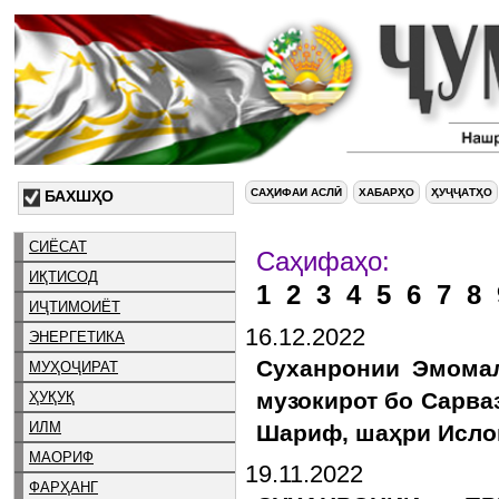
САҲИФАИ АСЛӢ
ХАБАРҲО
ҲУҶҶАТҲО
БАХШҲО
СИЁСАТ
Са
ИҚТИСОД
1
2
3
4
5
6
7
8
ИҶТИМОИЁТ
16.12.2022
ЭНЕРГЕТИКА
Суханронии Эмомал
МУҲОҶИРАТ
музокирот бо Сарв
ҲУҚУҚ
ИЛМ
Шариф, шаҳри Ислом
МАОРИФ
19.11.2022
ФАРҲАНГ