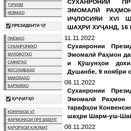
СУХАНРОНИИ ПР
ТУРИЗМ
ЭМОМАЛӢ РАҲМО
НОМАҲО
ИҶЛОСИЯИ XVI Ш
ПРЕЗИДЕНТИ ҶТ
ШАҲРИ ХУҶАНД, 16 
11.11.2022
ПАЁМҲО
Суханронии Прези
СУХАНРОНИҲО
Эмомалӣ Раҳмон да
МУЛОҚОТҲО
и Қӯшунҳои дохи
САФАРҲО
МУСОҲИБАҲО
Душанбе, 9 ноябри 
МАҚОЛАҲО
08.11.2022
БАРҚИЯҲО
Суханронии Прези
Эмомалӣ Раҳмон 
ҲУҶҶАТҲО
тарафҳои Конвенсия
ҚОНУНҲОИ ҶТ
шаҳри Шарм-уш-Шайх
ФАРМОНҲОИ ПРЕЗИДЕНТ
08.11.2022
ҚАРОРҲОИ ҲУКУМАТ