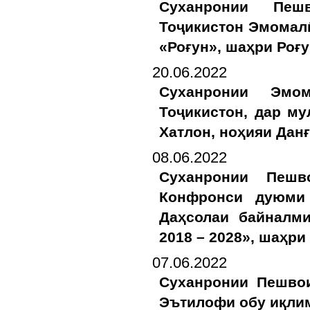
Суханронии Пеш
Тоҷикистон Эмомал
«Роғун», шаҳри Роғу
20.06.2022
Суханронии Эмо
Тоҷикистон, дар м
Хатлон, ноҳияи Данғ
08.06.2022
Суханронии Пеш
Конфронси дуюми
Даҳсолаи байналм
2018 – 2028», шаҳри
07.06.2022
Суханронии Пешво
Эътилофи обу иқлим