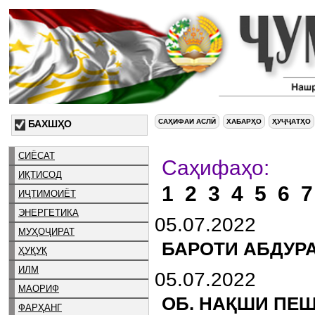
САҲИФАИ АСЛӢ
ХАБАРҲО
ҲУҶҶАТҲО
БАХШҲО
СИЁСАТ
Са
ИҚТИСОД
1
2
3
4
5
6
7
ИҶТИМОИЁТ
ЭНЕРГЕТИКА
05.07.2022
МУҲОҶИРАТ
БАРОТИ АБДУРА
ҲУҚУҚ
ИЛМ
05.07.2022
МАОРИФ
ОБ. НАҚШИ ПЕ
ФАРҲАНГ