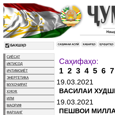
САҲИФАИ АСЛӢ
ХАБАРҲО
ҲУҶҶАТҲО
БАХШҲО
СИЁСАТ
Са
ИҚТИСОД
1
2
3
4
5
6
7
ИҶТИМОИЁТ
ЭНЕРГЕТИКА
19.03.2021
МУҲОҶИРАТ
ВАСИЛАИ ХУДШ
ҲУҚУҚ
ИЛМ
19.03.2021
МАОРИФ
ПЕШВОИ МИЛЛА
ФАРҲАНГ