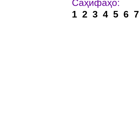
Са
1
2
3
4
5
6
7