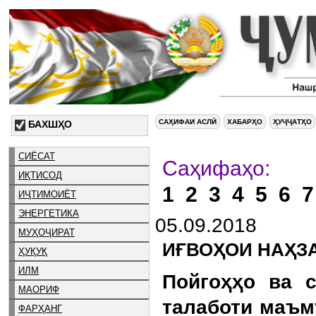
САҲИФАИ АСЛӢ
ХАБАРҲО
ҲУҶҶАТҲО
БАХШҲО
СИЁСАТ
Са
ИҚТИСОД
1
2
3
4
5
6
7
ИҶТИМОИЁТ
ЭНЕРГЕТИКА
05.09.2018
МУҲОҶИРАТ
ИҒВОҲОИ НАҲЗ
ҲУҚУҚ
ИЛМ
Пойгоҳҳо ва с
МАОРИФ
талаботи маъм
ФАРҲАНГ