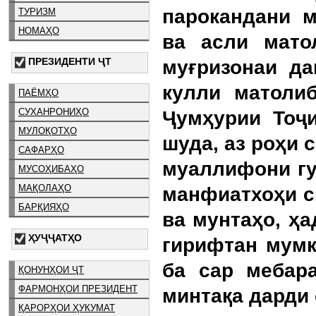
парокандани м
ТУРИЗМ
НОМАҲО
ва асли мато
ПРЕЗИДЕНТИ ҶТ
муғризонаи да
кулли матоли
ПАЁМҲО
СУХАНРОНИҲО
Ҷумҳурии Тоҷ
МУЛОҚОТҲО
шуда, аз роҳи 
САФАРҲО
муаллифони гу
МУСОҲИБАҲО
МАҚОЛАҲО
манфиатхоҳи с
БАРҚИЯҲО
ва мунтаҳо, ҳа
ҲУҶҶАТҲО
гирифтан мумки
ба сар мебар
ҚОНУНҲОИ ҶТ
ФАРМОНҲОИ ПРЕЗИДЕНТ
минтақа дарди 
ҚАРОРҲОИ ҲУКУМАТ