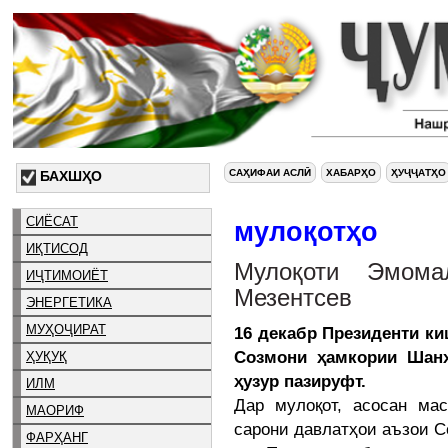
САҲИФАИ АСЛӢ
ХАБАРҲО
ҲУҶҶАТҲО
БАХШҲО
СИЁСАТ
мулоқотҳо
ИҚТИСОД
Мулоқоти Эмом
ИҶТИМОИЁТ
Мезентсев
ЭНЕРГЕТИКА
МУҲОҶИРАТ
16 декабр Президенти к
Созмони ҳамкории Шанх
ҲУҚУҚ
ҳузур пазируфт.
ИЛМ
Дар мулоқот, асосан ма
МАОРИФ
сарони давлатҳои аъзои С
ФАРҲАНГ