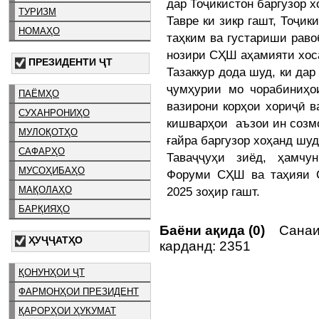
дар Тоҷикистон баргузор х
ТУРИЗМ
Тавре ки зикр гашт, Тоҷик
НОМАҲО
таҳким ва густариши рав
нозири СҲШ аҳамияти хоса
ПРЕЗИДЕНТИ ҶТ
Тазаккур дода шуд, ки да
ҷумҳурии мо чорабиниҳо
ПАЁМҲО
вазирони корҳои хориҷӣ в
СУХАНРОНИҲО
кишварҳои аъзои ин созм
МУЛОҚОТҲО
ғайра баргузор хоҳанд шуд
САФАРҲО
Таваҷҷуҳи зиёд, ҳамчу
МУСОҲИБАҲО
Форуми СҲШ ва таҳияи С
2025 зоҳир гашт.
МАҚОЛАҲО
БАРҚИЯҲО
Баёни ақида (0)
Санаи 
ҲУҶҶАТҲО
карданд: 2351
ҚОНУНҲОИ ҶТ
ФАРМОНҲОИ ПРЕЗИДЕНТ
ҚАРОРҲОИ ҲУКУМАТ