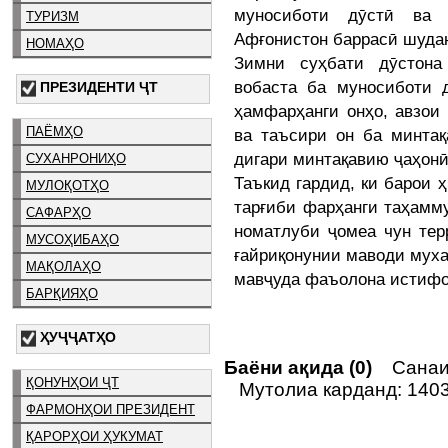
муносиботи дӯстӣ ва 
ТУРИЗМ
Афғонистон баррасӣ шуда
НОМАҲО
Зимни суҳбати дӯстона
вобаста ба муносиботи 
ПРЕЗИДЕНТИ ҶТ
ҳамфарҳанги онҳо, авзои
ПАЁМҲО
ва таъсири он ба минта
дигари минтақавию ҷаҳонӣ
СУХАНРОНИҲО
Таъкид гардид, ки барои 
МУЛОҚОТҲО
тарғиби фарҳанги таҳамм
САФАРҲО
номатлуби ҷомеа чун тер
МУСОҲИБАҲО
ғайриқонунии маводи муха
МАҚОЛАҲО
мавҷуда фаъолона истифо
БАРҚИЯҲО
ҲУҶҶАТҲО
Баёни ақида (0)
Санаи 
ҚОНУНҲОИ ҶТ
Мутолиа карданд: 140
ФАРМОНҲОИ ПРЕЗИДЕНТ
ҚАРОРҲОИ ҲУКУМАТ