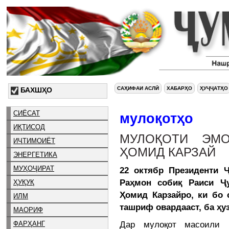
САҲИФАИ АСЛӢ
ХАБАРҲО
ҲУҶҶАТҲО
БАХШҲО
СИЁСАТ
мулоқотҳо
ИҚТИСОД
МУЛОҚОТИ ЭМ
ИҶТИМОИЁТ
ҲОМИД КАРЗАЙ
ЭНЕРГЕТИКА
МУҲОҶИРАТ
22 октябр Президенти 
Раҳмон собиқ Раиси Ҷ
ҲУҚУҚ
Ҳомид Карзайро, ки бо 
ИЛМ
ташриф овардааст, ба ҳу
МАОРИФ
Дар мулоқот масоили 
ФАРҲАНГ