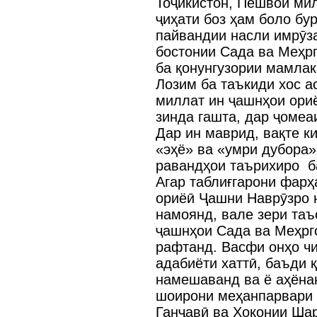
Тоҷикистон, Пешвои ми
ҷиҳати боз ҳам боло бу
пайвандии насли имрӯза
бостонии Сада ва Меҳрг
ба қонунгузории мамлак
Лозим ба таъкиди хос а
миллат ин ҷашнҳои ориё
зинда гашта, дар ҷомеа
Дар ин маврид, вақте к
«эҳё» ва «умри дубора»
равандҳои таърихиро б
Агар таблиғгарони фарҳ
ориёӣ Ҷашни Наврӯзро 
намоянд, вале зери таъ
ҷашнҳои Сада ва Меҳрго
рафтанд. Васфи онҳо чи
адабиёти хаттӣ, баъди 
намешаванд ва ё аҳёнан
шоирони меҳанпарвари 
Ганҷавӣ ва Хоқонии Ша