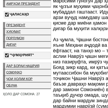
маросими гуногун дар ҳ
АМРҲОИ ПРЕЗИДЕНТ
як ҷузъи муҳими ҷаҳон
мубаддал гаштааст. Иду
ҶАЛАСАҲО
арзи вуҷуд намудаву ша
қисме дар миёни ҳамон
ПРЕЗИДЕНТ
дигар ба муҳити халқҳо
ҲУКУМАТ
ПОРЛУМОН
Аз ҷумла, Ҷашни бостон
яъне Меҳани аҷдодӣ ва
ДИГАР
ёфтааст, на танҳо мо – 
"ҶУМҲУРИЯТ"
аслии Наврӯз ҷашн мег
низ пазируфта, имрӯз ч
ДАР БОРАИ НАШРИЯ
Бояд зикр кард, ки қатъ
мутаассибон ба муқоби
ОЗМУНҲО
тоҷикон Ҷашни Наврӯз а
ҶОИ ХОЛИИ КОР
баъзе давраҳо мақоми р
ОБУНА
дар замони Сомониён) в
ҲОЛО ДАР СОМОНА: 27
таъқиб дучор омада, ш
дар байни мардум зинда
мардумии наврӯзӣ (сума