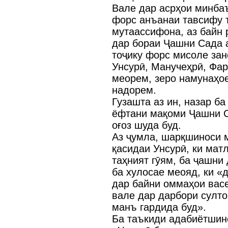
Вале дар асрҳои минбаъ
форс анъанаи тавсифу 
мутаассифона, аз байн 
дар бораи Ҷашни Сада а
тоҷику форс мисоле зан
Унсурӣ, Манучеҳрӣ, Фар
меорем, зеро намунаҳое
надорем.
Гузашта аз ин, назар б
ёфтани мақоми Ҷашни С
оғоз шуда буд.
Аз ҷумла, шарқшиноси м
қасидаи Унсурӣ, ки матл
таҳният гӯям, ба ҷашни 
ба хулосае меояд, ки «
дар байни оммаҳои вас
вале дар дарбори султ
манъ гардида буд».
Ба таъкиди адабиётшин