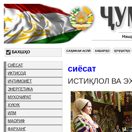
САҲИФАИ АСЛӢ
ХАБАРҲО
ҲУҶҶАТҲО
БАХШҲО
СИЁСАТ
сиёсат
ИҚТИСОД
ИСТИҚЛОЛ ВА Э
ИҶТИМОИЁТ
ЭНЕРГЕТИКА
МУҲОҶИРАТ
ҲУҚУҚ
ИЛМ
МАОРИФ
ФАРҲАНГ