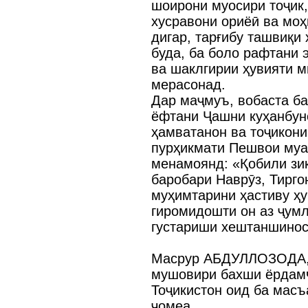
шоирони муосири тоҷик,
хусравони ориёӣ ва моҳ
дигар, тарғибу ташвиқи
буда, ба боло рафтани 
ва шаклгирии ҳувияти м
мерасонад.
Дар маҷмуъ, вобаста ба
ёфтани Ҷашни куҳанбун
ҳамватанон ва тоҷикони
пурҳикмати Пешвои муа
менамоянд: «Қобили зик
баробари Наврӯз, Тирго
муҳимтарини ҳастиву ҳу
гиромидошти он аз ҷумл
густариши хештаншинос
Масрур АБДУЛЛОЗОДА
мушовири бахши ёрдам
Тоҷикистон оид ба масъ
ҷомеа