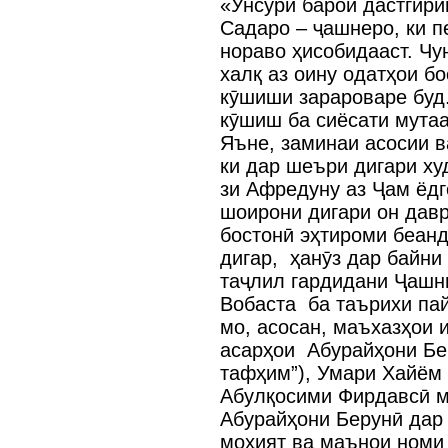
«Унсурӣ барои дастгири
Садаро – ҷашнеро, ки п
нораво ҳисобидааст. Чу
халқ аз оину одатҳои б
кӯшиши зарароваре буд.
кӯшиш ба сиёсати мутаа
Яъне, заминаи асосии в
ки дар шеъри дигари ху
зи Афредуну аз Ҷам ёдг
шоирони дигари он давр
бостонӣ эҳтироми беанд
дигар, ҳанӯз дар байни
таҷлил гардидани Ҷашни
Вобаста ба таърихи па
мо, асосан, маъхазҳои и
асарҳои Абурайҳони Бер
тафҳим”), Умари Хайём
Абулқосими Фирдавсӣ 
Абурайҳони Берунӣ дар
моҳият ва маънои номи