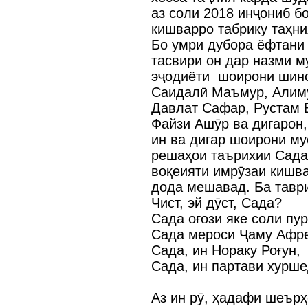
аз соли 2018 инҷониб 
кишварро табрику таҳни
Бо умри дубора ёфтани
тасвири он дар назми м
эҷодиёти шоирони шино
Саидалӣ Маъмур, Алим
Давлат Сафар, Рустам В
Файзи Ашӯр ва дигарон,
ин ва дигар шоирони му
решаҳои таърихии Сада,
воқеияти имрӯзаи кишв
дода мешавад. Ба таври
Чист, эй дӯст, Сада?
Сада оғози яке соли пур
Сада мероси Ҷаму Афр
Сада, ин Нораку Роғун,
Сада, ин партави хурше
Аз ин рӯ, ҳадафи шеър