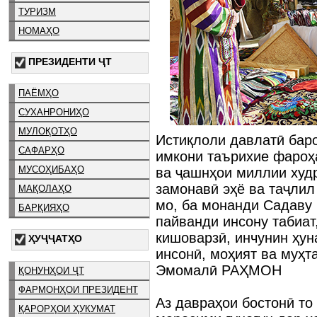
ТУРИЗМ
НОМАҲО
ПРЕЗИДЕНТИ ҶТ
ПАЁМҲО
СУХАНРОНИҲО
МУЛОҚОТҲО
Истиқлоли давлатӣ бар
САФАРҲО
имкони таърихие фароҳ
МУСОҲИБАҲО
ва ҷашнҳои миллии худ
замонавӣ эҳё ва таҷли
МАҚОЛАҲО
мо, ба монанди Садаву 
БАРҚИЯҲО
пайванди инсону табиат
кишоварзӣ, инчунин ҳун
ҲУҶҶАТҲО
инсонӣ, моҳият ва муҳт
Эмомалӣ РАҲМОН
ҚОНУНҲОИ ҶТ
ФАРМОНҲОИ ПРЕЗИДЕНТ
Аз давраҳои бостонӣ то
ҚАРОРҲОИ ҲУКУМАТ