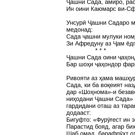
Ҷашни Сада, амиро, ра
Ин оини Каюмарс ви-С
Унсурӣ Ҷашни Садаро м
медонад:
Сада ҷашни мулуки ном
Зи Афредуну аз Ҷам ёдг
* * *
Ҷашни Сада оини ҷаҳон
Бар шоҳи ҷаҳондор фар
Ривояти аз ҳама машҳу
Сада, ки ба воқеият на
дар «Шоҳнома»-и безаво
ниҳодани Ҷашни Сада» 
гардидани оташ аз тар
додааст:
Бигуфто: «Фурӯғест ин э
Парастид бояд, агар би
Шаб омад, барафрӯхт от