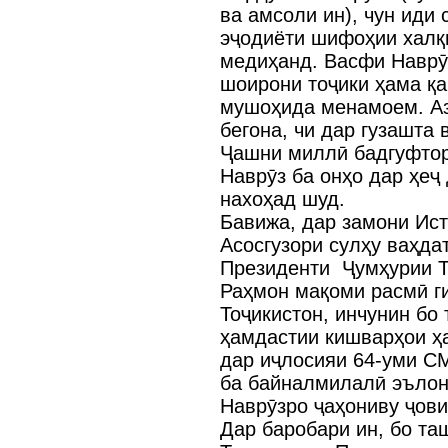
ва амсоли ин), чун иди 
эҷодиёти шифоҳии халқ
медиҳанд. Васфи Наврӯ
шоирони тоҷики ҳама қар
мушоҳида менамоем. Аз
бегона, чи дар гузашта 
Ҷашни миллӣ бадгуфтор
Наврӯз ба онҳо дар ҳеҷ
нахоҳад шуд.
Бавижа, дар замони Ист
Асосгузори сулҳу ваҳда
Президенти Ҷумҳурии Т
Раҳмон мақоми расмӣ г
Тоҷикистон, инчунин бо
ҳамдастии кишварҳои ҳ
дар иҷлосияи 64-уми С
ба байналмилалӣ эълон
Наврӯзро ҷаҳониву ҷов
Дар баробари ин, бо т