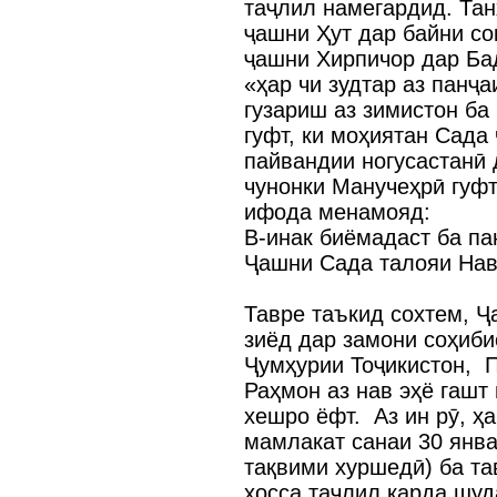
таҷлил намегардид. Тан
ҷашни Ҳут дар байни со
ҷашни Хирпичор дар Ба
«ҳар чи зудтар аз панҷ
гузариш аз зимистон ба
гуфт, ки моҳиятан Сада
пайвандии ногусастанӣ 
чунонки Манучеҳрӣ гуфт
ифода менамояд:
В-инак биёмадаст ба па
Ҷашни Сада талояи Нав
Тавре таъкид сохтем, 
зиёд дар замони соҳиби
Ҷумҳурии Тоҷикистон,
Раҳмон аз нав эҳё гашт
хешро ёфт. Аз ин рӯ, ҳ
мамлакат санаи 30 янв
тақвими хуршедӣ) ба та
хосса таҷлил карда шуд