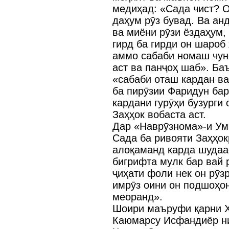
медиҳад: «Сада чист? О
даҳум рӯз бувад. Ва ан
ва миёни рӯзи ёздаҳум,
гирд ба гирди он шароб
аммо сабаби номаш чунон
аст ва панҷоҳ шаб». Ба
«сабаби оташ кардан ва
ба пирӯзии Фаридун бар
кардани гурӯҳи бузурги
Заҳҳок вобаста аст.
Дар «Наврӯзнома»-и Ум
Сада ба ривояти Заҳҳо
алоқаманд карда шудаас
бигрифта мулк бар вай 
ҷиҳати фоли нек он рӯз
имрӯз оини он подшоҳон
меоранд».
Шоири маъруфи қарни X
Каюмарсу Исфандиёр ни