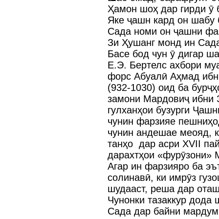
Ҳамон шоҳ дар гирди ӯ б
Яке ҷашн кард он шабу 
Сада номи он ҷашни фа
Зи Ҳушанг монд ин Сада
Басе бод чун ӯ дигар ш
Е.Э. Бертелс ахбори му
форс Абуалӣ Аҳмад иб
(932-1030) оид ба бурҷҳ
замони Мардовиҷ ибни З
гулханҳои бузурги Ҷашн
чунин фарзияе пешниҳо
чунин андешае меояд, к
танҳо дар асри XVII па
дарахтҳои «фурӯзони» 
Агар ин фарзияро ба эъ
солинавӣ, ки имрӯз гуз
шудааст, реша дар ота
Чунонки тазаккур дода 
Сада дар байни мардум