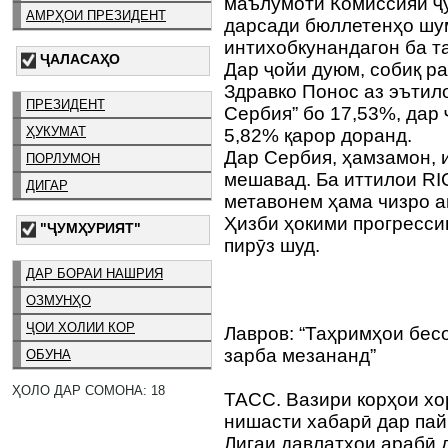
маълумоти Комиссияи ҷу
АМРҲОИ ПРЕЗИДЕНТ
дарсади бюллетенҳо шум
интихобкунандагон ба т
ҶАЛАСАҲО
Дар ҷойи дуюм, собиқ р
Здравко Понос аз эътил
ПРЕЗИДЕНТ
Сербия” бо 17,53%, дар
ҲУКУМАТ
5,82% қарор доранд.
Дар Сербия, ҳамзамон, 
ПОРЛУМОН
мешавад. Ба иттилои RI
ДИГАР
метавонем ҳама чизро а
Ҳизби ҳокими прогресси
"ҶУМҲУРИЯТ"
пирӯз шуд.
ДАР БОРАИ НАШРИЯ
ОЗМУНҲО
ҶОИ ХОЛИИ КОР
Лавров: “Таҳримҳои бес
зарба мезананд”
ОБУНА
ҲОЛО ДАР СОМОНА: 18
ТАСС. Вазири корҳои хо
нишасти хабарӣ дар пай
Лигаи давлатҳои арабӣ д