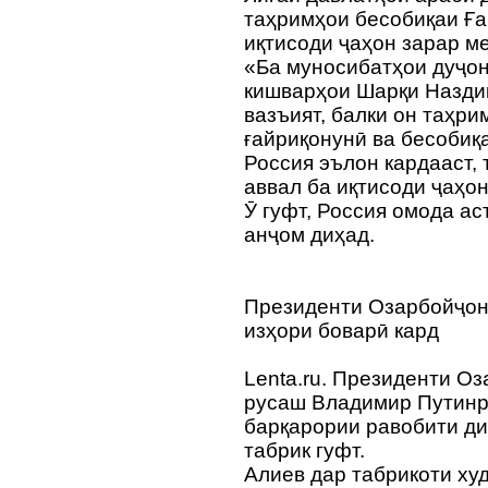
таҳримҳои бесобиқаи Ға
иқтисоди ҷаҳон зарар м
«Ба муносибатҳои дуҷон
кишварҳои Шарқи Назди
вазъият, балки он таҳр
ғайриқонунӣ ва бесобиқ
Россия эълон кардааст, 
аввал ба иқтисоди ҷаҳон
Ӯ гуфт, Россия омода ас
анҷом диҳад.
Президенти Озарбойҷон 
изҳори боварӣ кард
Lenta.ru. Президенти О
русаш Владимир Путинр
барқарории равобити ди
табрик гуфт.
Алиев дар табрикоти худ