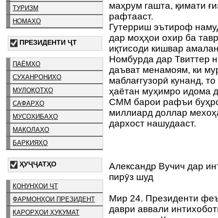
маҳрум гашта, қимати ғи
ТУРИЗМ
рафтааст.
НОМАҲО
Гутерриш эътироф намуд
дар моҳҳои охир ба тав
ПРЕЗИДЕНТИ ҶТ
иқтисоди кишвар амалан
Номбурда дар Твиттер н
ПАЁМҲО
даъват менамоям, ки му
СУХАНРОНИҲО
маблағгузорӣ кунанд, т
ҳаётан муҳимро идома д
МУЛОҚОТҲО
СММ барои рафъи буҳро
САФАРҲО
миллиард доллар мехоҳа
МУСОҲИБАҲО
дархост нашудааст.
МАҚОЛАҲО
БАРҚИЯҲО
ҲУҶҶАТҲО
Александр Вучич дар ин
пирӯз шуд
ҚОНУНҲОИ ҶТ
Мир 24. Президенти фе
ФАРМОНҲОИ ПРЕЗИДЕНТ
даври аввали интихобот
ҚАРОРҲОИ ҲУКУМАТ