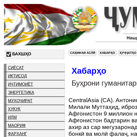
САҲИФАИ АСЛӢ
ХАБАРҲО
ҲУҶҶАТҲО
БАХШҲО
СИЁСАТ
Хабарҳо
ИҚТИСОД
Буҳрони гуманитар
ИҶТИМОИЁТ
ЭНЕРГЕТИКА
CentralAsia (CA). Антон
МУҲОҶИРАТ
Милали Муттаҳид, иброз
ҲУҚУҚ
Афғонистон 9 миллион н
ИЛМ
Афғонистон бадтарин в
МАОРИФ
ахир аз сар мегузаронад
бонкӣ ва молӣ фалаҷ, н
ФАРҲАНГ