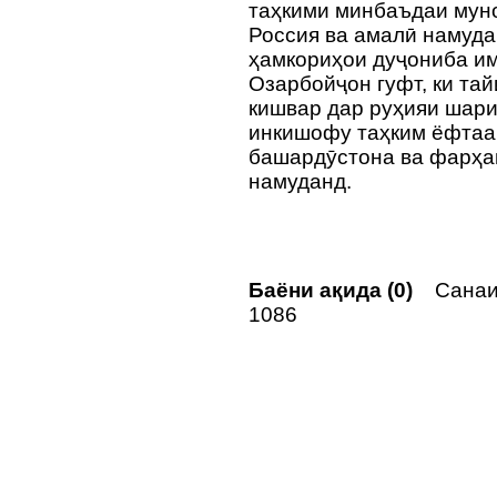
таҳкими минбаъдаи мун
Россия ва амалӣ намуд
ҳамкориҳои дуҷониба им
Озарбойҷон гуфт, ки тай
кишвар дар руҳияи шар
инкишофу таҳким ёфтаа
башардӯстона ва фарҳан
намуданд.
Баёни ақида (0)
Санаи 
1086