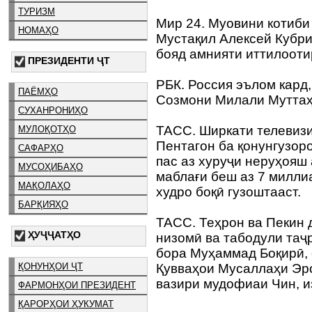
ТУРИЗМ
Мир 24. Муовини котиби
НОМАҲО
Мустақил Алексей Кубри
бояд амнияти иттилоот
ПРЕЗИДЕНТИ ҶТ
РБК. Россия эълом кард
ПАЁМҲО
Созмони Милали Муттаҳ
СУХАНРОНИҲО
ТАСС. Ширкати телевиз
МУЛОҚОТҲО
Пентагон ба қонунгузор
САФАРҲО
пас аз хуруҷи неруҳояш
МУСОҲИБАҲО
маблағи беш аз 7 милли
МАҚОЛАҲО
худро боқӣ гузоштааст.
БАРҚИЯҲО
ТАСС. Теҳрон ва Пекин 
ҲУҶҶАТҲО
низомӣ ва табодули таҷ
бора Муҳаммад Боқирӣ, 
ҚОНУНҲОИ ҶТ
Қувваҳои Мусаллаҳи Эрон
вазири мудофиаи Чин, и
ФАРМОНҲОИ ПРЕЗИДЕНТ
ҚАРОРҲОИ ҲУКУМАТ