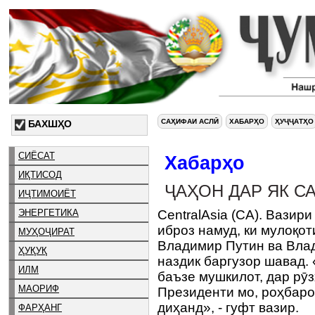
САҲИФАИ АСЛӢ
ХАБАРҲО
ҲУҶҶАТҲО
БАХШҲО
СИЁСАТ
Хабарҳо
ИҚТИСОД
ҶАҲОН ДАР ЯК С
ИҶТИМОИЁТ
ЭНЕРГЕТИКА
CentralAsia (CA). Вазир
иброз намуд, ки мулоқо
МУҲОҶИРАТ
Владимир Путин ва Вла
ҲУҚУҚ
наздик баргузор шавад.
ИЛМ
баъзе мушкилот, дар рӯ
МАОРИФ
Президенти мо, роҳбаро
диҳанд», - гуфт вазир.
ФАРҲАНГ