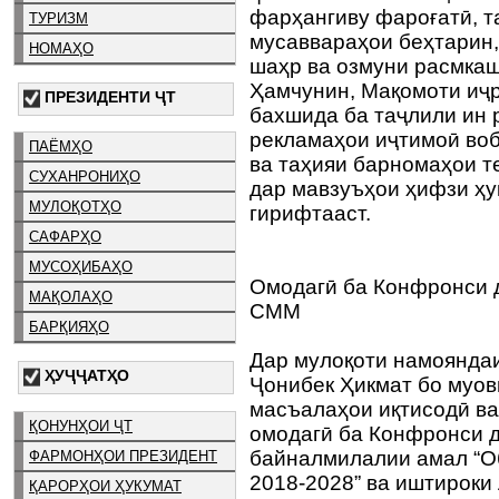
фарҳангиву фароғатӣ, т
ТУРИЗМ
мусаввараҳои беҳтарин,
НОМАҲО
шаҳр ва озмуни расмкаш
Ҳамчунин, Мақомоти иҷ
ПРЕЗИДЕНТИ ҶТ
бахшида ба таҷлили ин 
рекламаҳои иҷтимоӣ воб
ПАЁМҲО
ва таҳияи барномаҳои т
СУХАНРОНИҲО
дар мавзуъҳои ҳифзи ҳу
МУЛОҚОТҲО
гирифтааст.
САФАРҲО
МУСОҲИБАҲО
Омодагӣ ба Конфронси 
МАҚОЛАҲО
СММ
БАРҚИЯҲО
Дар мулоқоти намоянда
ҲУҶҶАТҲО
Ҷонибек Ҳикмат бо муо
масъалаҳои иқтисодӣ в
ҚОНУНҲОИ ҶТ
омодагӣ ба Конфронси 
байналмилалии амал “Об
ФАРМОНҲОИ ПРЕЗИДЕНТ
2018-2028” ва иштироки
ҚАРОРҲОИ ҲУКУМАТ