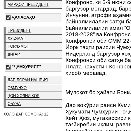
Конфронс, ки 6-9 июни 
АМРҲОИ ПРЕЗИДЕНТ
баргузор мегардад, бар
Инчунин, атрофи аҳами
ҶАЛАСАҲО
байналмилалии сатҳи б
байналмилалии амал “Об
ПРЕЗИДЕНТ
2018-2028” ва Конфронс
ҲУКУМАТ
Конфронси оби СММ 22-
ПОРЛУМОН
Йорк таҳти раисии Ҷумҳ
Нидерланд баргузор хоҳ
ДИГАР
Конфронси оби сатҳи ба
Плата нахустин Конфрон
"ҶУМҲУРИЯТ"
ҳисоб меравад.
ДАР БОРАИ НАШРИЯ
ОЗМУНҲО
Мулоқот бо ҳайати Бонк
ҶОИ ХОЛИИ КОР
ОБУНА
Дар вохӯрии раиси Куми
Ҳукумати Ҷумҳурии Тоҷ
ҲОЛО ДАР СОМОНА: 12
Кейт Ҳюз, мутахассиси 
тағйирёбии иқлим, рава
баррасӣ шуда, афзалият