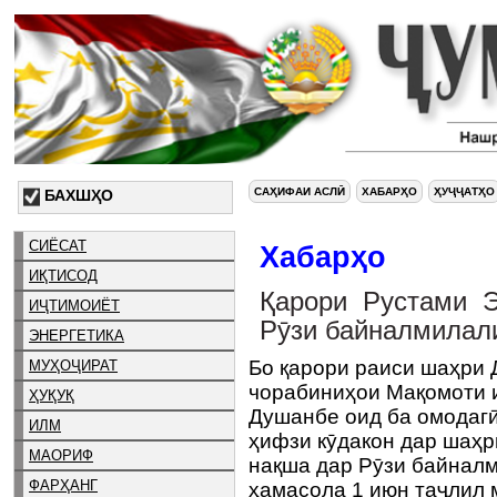
САҲИФАИ АСЛӢ
ХАБАРҲО
ҲУҶҶАТҲО
БАХШҲО
СИЁСАТ
Хабарҳо
ИҚТИСОД
Қарори Рустами 
ИҶТИМОИЁТ
Рӯзи байналмилал
ЭНЕРГЕТИКА
Бо қарори раиси шаҳри
МУҲОҶИРАТ
чорабиниҳои Мақомоти 
ҲУҚУҚ
Душанбе оид ба омодаг
ИЛМ
ҳифзи кӯдакон дар шаҳр
МАОРИФ
нақша дар Рӯзи байналм
ФАРҲАНГ
ҳамасола 1 июн таҷлил 