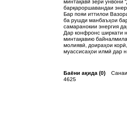
минтақавӣ зери унвони
барқароршавандаи энерг
Бар пояи иттилои Вазор
ба рушди манбаъҳои ба
самаранокии энергия д
Дар конфронс ширкати 
минтақавию байналмила
молиявӣ, доираҳои корӣ
муассисаҳои илмӣ дар н
Баёни ақида (0)
Санаи 
4625