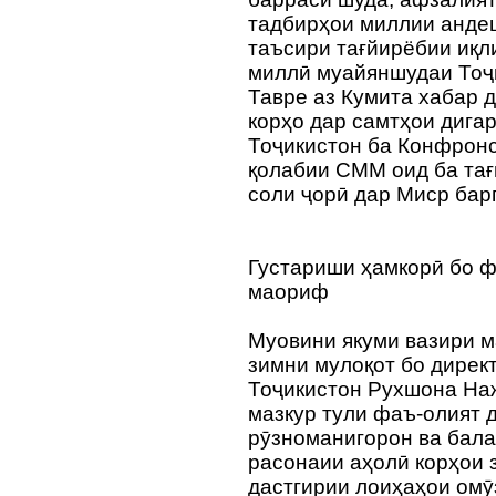
тадбирҳои миллии анде
таъсири тағйирёбии иқл
миллӣ муайяншудаи Тоҷи
Тавре аз Кумита хабар д
корҳо дар самтҳои дига
Тоҷикистон ба Конфрон
қолабии СММ оид ба тағ
соли ҷорӣ дар Миср бар
Густариши ҳамкорӣ бо 
маориф
Муовини якуми вазири 
зимни мулоқот бо дире
Тоҷикистон Рухшона На
мазкур тули фаъ-олият 
рӯзноманигорон ва бала
расонаии аҳолӣ корҳои з
дастгирии лоиҳаҳои омӯ