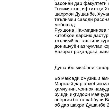
расонаӣ дар факултети
Тоҷикистон, ифтитоҳи Х
шаҳрҳои Душанбе, Хуҷан
таълимии саводи расон
мебошад.
Рухшона Нажмидинова гу
китобҳои дарсию дасту
таълимӣ ва ташкили кур
донишҷӯён аз ҷумлаи ко
Вазорат роҳандозӣ шав
Душанбе мизбони конф
Бо мақсади омӯзиши ам
Марказӣ дар арзёбии ма
ҳамчунин, ҷоннок намуд
рушди иқтидори мавҷуд
энергия бо ташаббуси В
об дар шаҳри Душанбе 2