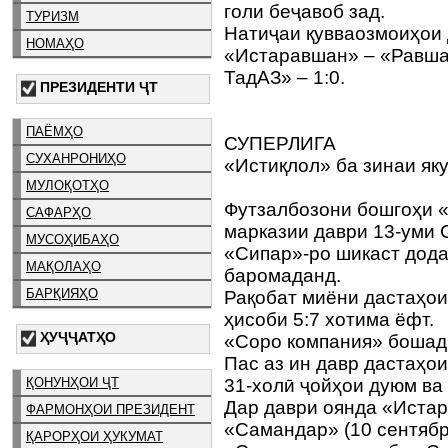
голи беҷавоб зад.
ТУРИЗМ
Натиҷаи қувваозмоиҳои д
НОМАҲО
«Истаравшан» – «Равшан
ТадАЗ» – 1:0.
ПРЕЗИДЕНТИ ҶТ
ПАЁМҲО
СУПЕРЛИГА
СУХАНРОНИҲО
«Истиқлол» ба зинаи я
МУЛОҚОТҲО
Футзалбозони бошгоҳи 
САФАРҲО
марказии даври 13-уми 
МУСОҲИБАҲО
«Сипар»-ро шикаст дода 
МАҚОЛАҲО
баромаданд.
БАРҚИЯҲО
Рақобат миёни дастаҳои
ҳисоби 5:7 хотима ёфт.
ҲУҶҶАТҲО
«Соро компания» бошад,
Пас аз ин давр дастаҳо
ҚОНУНҲОИ ҶТ
31-холӣ ҷойҳои дуюм ва
Дар даври оянда «Иста
ФАРМОНҲОИ ПРЕЗИДЕНТ
«Самандар» (10 сентябр
ҚАРОРҲОИ ҲУКУМАТ