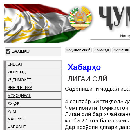
САҲИФАИ АСЛӢ
ХАБАРҲО
ҲУҶҶАТҲО
БАХШҲО
СИЁСАТ
Хабарҳо
ИҚТИСОД
ЛИГАИ ОЛӢ
ИҶТИМОИЁТ
ЭНЕРГЕТИКА
Садрнишини ҷадвал ива
МУҲОҶИРАТ
4 сентябр «Истиқлол» д
ҲУҚУҚ
Чемпионати Тоҷикистон 
ИЛМ
Лигаи олӣ бар «Файзканд
МАОРИФ
касби 27 хол ба мавқеи
Дар вохӯрии дигари дав
ФАРҲАНГ