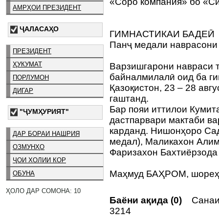
«Соро компания» бо «Си
АМРҲОИ ПРЕЗИДЕНТ
ҶАЛАСАҲО
ГИМНАСТИКАИ БАДЕӢ
Панҷ медали наврасони
ПРЕЗИДЕНТ
ҲУКУМАТ
Варзишгарони навраси т
байналмилалӣ оид ба ги
ПОРЛУМОН
Қазоқистон, 23 – 28 авг
ДИГАР
гаштанд.
Бар пояи иттилои Кумит
"ҶУМҲУРИЯТ"
дастпарвари мактаби в
карданд. Нишонҳоро Са
ДАР БОРАИ НАШРИЯ
медал), Маликахон Алим
ОЗМУНҲО
Фаризахон Бахтиёрзода
ҶОИ ХОЛИИ КОР
Маҳмуд БАҲРОМ, шореҳ
ОБУНА
ҲОЛО ДАР СОМОНА: 10
Баёни ақида (0)
Санаи 
3214